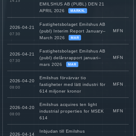
14:15
EMILSHUS AB (PUBL) DEN 21
APRIL 2026
MARKN.
Fastighetsbolaget Emilshus AB
2026-04-21
MFN
(publ) Interim Report January–
07:30
March 2026
MAR
Fastighetsbolaget Emilshus AB
2026-04-21
MFN
(publ) delårsrapport januari–
07:30
mars 2026
MAR
Emilshus förvärvar tio
2026-04-20
MFN
fastigheter med lätt industri för
08:00
614 miljoner kronor
Emilshus acquires ten light
2026-04-20
MFN
industrial properties for MSEK
08:00
614
Inbjudan till Emilshus
2026-04-14