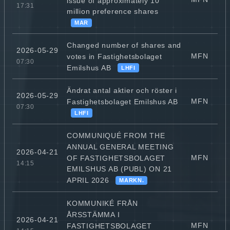
issue of approximately 10
17:31
million preference shares
MAR
Changed number of shares and
2026-05-29
MFN
votes in Fastighetsbolaget
07:30
Emilshus AB
LHFI
Ändrat antal aktier och röster i
2026-05-29
MFN
Fastighetsbolaget Emilshus AB
07:30
LHFI
COMMUNIQUÉ FROM THE
ANNUAL GENERAL MEETING
2026-04-21
MFN
OF FASTIGHETSBOLAGET
14:15
EMILSHUS AB (PUBL) ON 21
APRIL 2026
MARKN.
KOMMUNIKÉ FRÅN
ÅRSSTÄMMA I
2026-04-21
MFN
FASTIGHETSBOLAGET