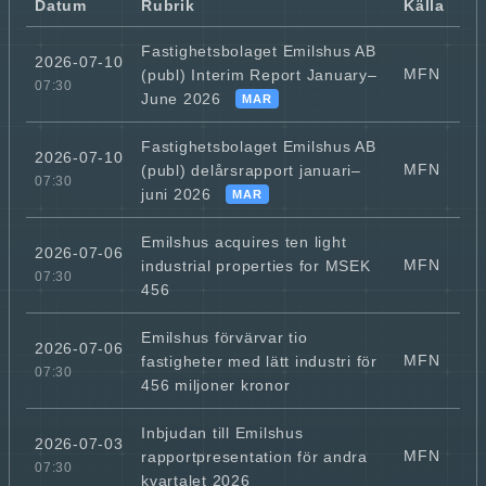
Datum
Rubrik
Källa
Fastighetsbolaget Emilshus AB
2026-07-10
MFN
(publ) Interim Report January–
07:30
June 2026
MAR
Fastighetsbolaget Emilshus AB
2026-07-10
MFN
(publ) delårsrapport januari–
07:30
juni 2026
MAR
Emilshus acquires ten light
2026-07-06
MFN
industrial properties for MSEK
07:30
456
Emilshus förvärvar tio
2026-07-06
MFN
fastigheter med lätt industri för
07:30
456 miljoner kronor
Inbjudan till Emilshus
2026-07-03
MFN
rapportpresentation för andra
07:30
kvartalet 2026