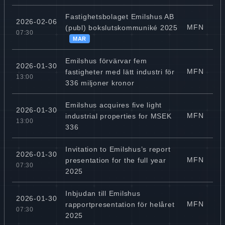
Fastighetsbolaget Emilshus AB
2026-02-06
MFN
(publ) bokslutskommuniké 2025
07:30
MAR
Emilshus förvärvar fem
2026-01-30
MFN
fastigheter med lätt industri för
13:00
336 miljoner kronor
Emilshus acquires five light
2026-01-30
MFN
industrial properties for MSEK
13:00
336
Invitation to Emilshus’s report
2026-01-30
MFN
presentation for the full year
07:30
2025
Inbjudan till Emilshus
2026-01-30
MFN
rapportpresentation för helåret
07:30
2025