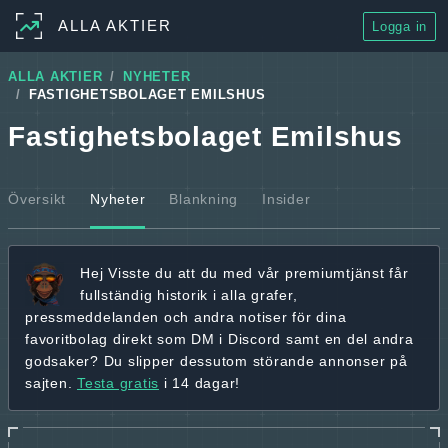
ALLA AKTIER
Logga in
ALLA AKTIER
NYHETER
FASTIGHETSBOLAGET EMILSHUS
Fastighetsbolaget Emilshus
Översikt
Nyheter
Blankning
Insider
Hej
Visste du att du med vår premiumtjänst får
fullständig historik
i alla grafer,
pressmeddelanden och andra
notiser för dina
favoritbolag
direkt som DM i Discord samt en del andra
godsaker? Du slipper dessutom störande annonser på
sajten.
Testa gratis
i 14 dagar!