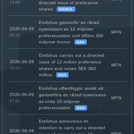
directed issue of preference
13:00
shares
MARKN.
Emilshus genomför en riktad
2026-06-09
nyemission av 12 miljoner
MFN
preferensaktier och tillförs 360
23:15
miljoner kronor
MAR
Emilshus carries out a directed
2026-06-09
issue of 12 million preference
MFN
shares and raises SEK 360
23:15
million
MAR
Emilshus offentliggör avsikt att
2026-06-09
genomföra en riktad nyemission
MFN
av cirka 10 miljoner
17:31
preferensaktier
MAR
Emilshus announces its
intention to carry out a directed
2026-06-09
MFN