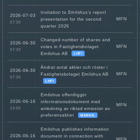
Invitation to Emilshus’s report
2026-07-03
MFN
presentation for the second
07:30
quarter 2026
Changed number of shares and
2026-06-30
MFN
votes in Fastighetsbolaget
07:30
Emilshus AB
LHFI
Ändrat antal aktier och röster i
2026-06-30
MFN
Fastighetsbolaget Emilshus AB
07:30
LHFI
Emilshus offentliggör
2026-06-16
informationsdokument med
MFN
anledning av riktad emission av
13:00
preferensaktier
MARKN.
Emilshus publishes information
2026-06-16
document in connection with
MFN