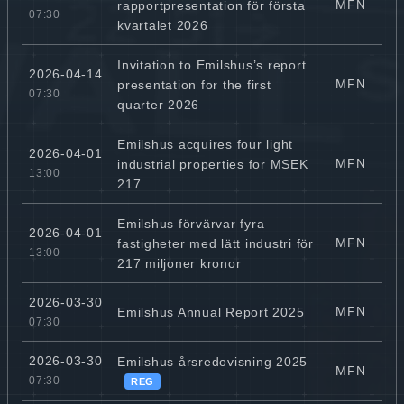
MFN
rapportpresentation för första
07:30
kvartalet 2026
Invitation to Emilshus’s report
2026-04-14
MFN
presentation for the first
07:30
quarter 2026
Emilshus acquires four light
2026-04-01
MFN
industrial properties for MSEK
13:00
217
Emilshus förvärvar fyra
2026-04-01
MFN
fastigheter med lätt industri för
13:00
217 miljoner kronor
2026-03-30
MFN
Emilshus Annual Report 2025
07:30
2026-03-30
Emilshus årsredovisning 2025
MFN
07:30
REG