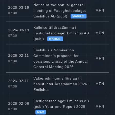
Notice of the annual general
2026-03-19
MFN
meeting of Fastighetsbolaget
07:30
Emilshus AB (publ)
MARKN.
Kallelse till årsstämma i
2026-03-19
MFN
Fastighetsbolaget Emilshus AB
07:30
(publ)
MARKN.
Emilshus’s Nomination
2026-02-11
Committee’s proposal for
MFN
decisions ahead of the Annual
07:30
General Meeting 2026
Valberedningens förslag till
2026-02-11
MFN
beslut inför årsstämman 2026 i
07:30
Emilshus
Fastighetsbolaget Emilshus AB
2026-02-06
MFN
(publ) Year-end Report 2025
07:30
MAR