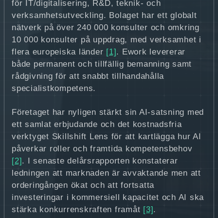
för IT/digitalisering, R&D, teknik- och
verksamhetsutveckling. Bolaget har ett globalt
nätverk på över 240 000 konsulter och omkring
10 000 konsulter på uppdrag, med verksamhet i
flera europeiska länder
[1]
. Ework levererar
både permanent och tillfällig bemanning samt
rådgivning för att snabbt tillhandahålla
specialistkompetens.
Företaget har nyligen stärkt sin AI-satsning med
ett samlat erbjudande och det kostnadsfria
verktyget Skillshift Lens för att kartlägga hur AI
påverkar roller och framtida kompetensbehov
[2]
. I senaste delårsrapporten konstaterar
ledningen att marknaden är avvaktande men att
orderingången ökat och att fortsatta
investeringar i kommersiell kapacitet och AI ska
stärka konkurrenskraften framåt
[3]
.