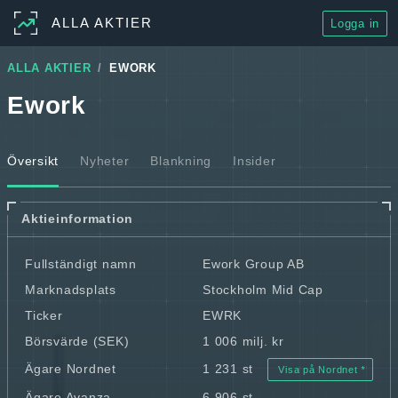
ALLA AKTIER
Logga in
ALLA AKTIER
EWORK
Ework
Översikt
Nyheter
Blankning
Insider
Aktieinformation
Fullständigt namn
Ework Group AB
Marknadsplats
Stockholm Mid Cap
Ticker
EWRK
Börsvärde (SEK)
1 006 milj. kr
Ägare Nordnet
1 231 st
Visa på Nordnet
Ägare Avanza
6 906 st