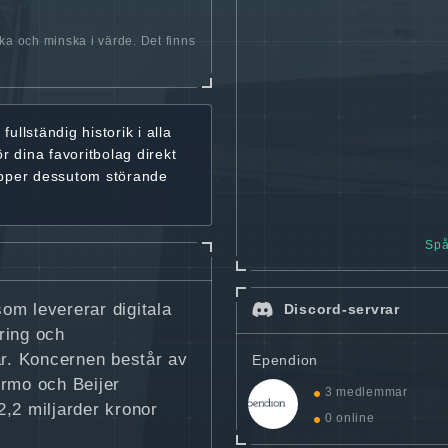
öka och minska i värde. Det finns
r
fullständig historik
i alla
ör dina favoritbolag
direkt
ipper dessutom störande
Spå
om levererar digitala
Discord-servrar
ering och
ar. Koncernen består av
Ependion
ermo och Beijer
3 medlemmar
,2 miljarder kronor
0 online