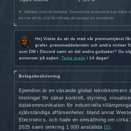
Affiliate-länk till Nordnet. Finansiella instrument kan både 
en risk att du inte får tillbaka de pengar du investerar.
Hej
Visste du att du med vår premiumtjänst få
grafer, pressmeddelanden och andra
notiser f
som DM i Discord samt en del andra godsaker? Du sl
annonser på sajten.
Testa gratis
i 14 dagar!
Bolagsbeskrivning
Ependion är en växande global teknikkoncern s
lösningar för säker kontroll, styrning, visualis
datakommunikation för industriella tillämpning
självständiga affärsenheter, bland annat West
Electronics, och hade en omsättning om cirka 2
2025 samt omkring 1 000 anställda
[1]
.