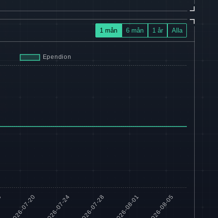
1 mån
6 mån
1 år
Alla