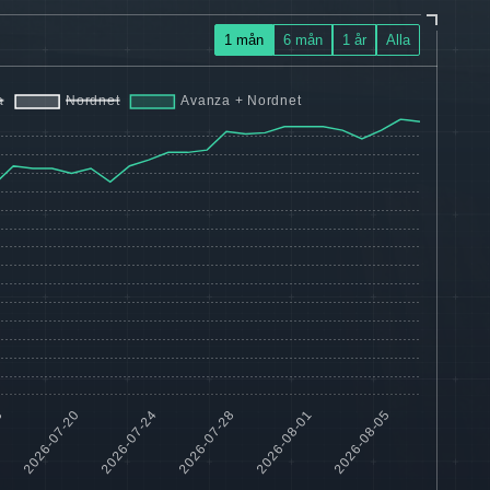
1 mån
6 mån
1 år
Alla