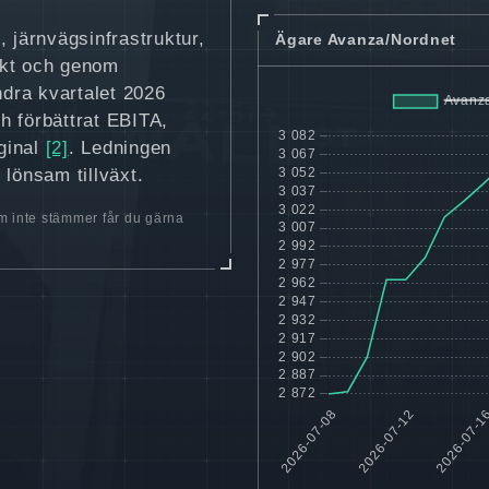
 järnvägsinfrastruktur,
Ägare Avanza/Nordnet
skt och genom
dra kvartalet 2026
h förbättrat EBITA,
rginal
[2]
. Ledningen
t lönsam tillväxt.
 inte stämmer får du gärna