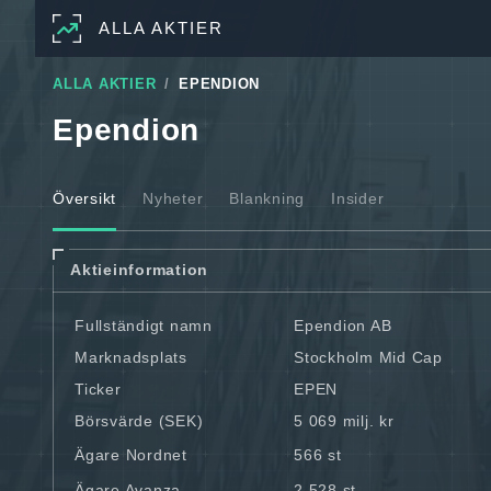
ALLA AKTIER
ALLA AKTIER
EPENDION
Ependion
Översikt
Nyheter
Blankning
Insider
Aktieinformation
Fullständigt namn
Ependion AB
Marknadsplats
Stockholm Mid Cap
Ticker
EPEN
Börsvärde (SEK)
5 069 milj. kr
Ägare Nordnet
566 st
Ägare Avanza
2 528 st