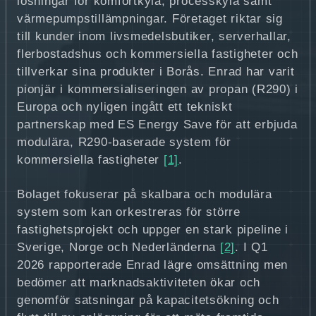
lösningar för komfortkyla, processkyla samt
värmepumpstillämpningar. Företaget riktar sig
till kunder inom livsmedelsbutiker, serverhallar,
flerbostadshus och kommersiella fastigheter och
tillverkar sina produkter i Borås. Enrad har varit
pionjär i kommersialiseringen av propan (R290) i
Europa och nyligen ingått ett tekniskt
partnerskap med ES Energy Save för att erbjuda
modulära, R290-baserade system för
kommersiella fastigheter
[1]
.
Bolaget fokuserar på skalbara och modulära
system som kan orkestreras för större
fastighetsprojekt och uppger en stark pipeline i
Sverige, Norge och Nederländerna
[2]
. I Q1
2026 rapporterade Enrad lägre omsättning men
bedömer att marknadsaktiviteten ökar och
genomför satsningar på kapacitetsökning och