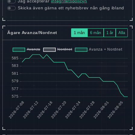
Jag accepterar
integritetspolicyn
Skicka även gärna ett nyhetsbrev nån gång ibland
Ägare Avanza/Nordnet
1 mån
6 mån
1 år
Alla