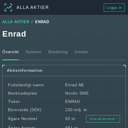
ALLA AKTIER
Logga in
ALLA AKTIER
ENRAD
Enrad
Översikt
Nyheter
Blankning
Insider
Aktieinformation
Fullständigt namn
Enrad AB
Marknadsplats
Nordic SME
Ticker
ENRAD
Börsvärde (SEK)
230 milj. kr
Ägare Nordnet
92 st
Visa på Nordnet
Ägare Avanza
481 st