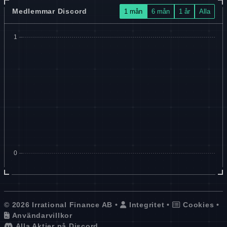
Medlemmar Discord
1 mån
6 mån
1 år
Alla
© 2026 Irrational Finance AB •
Integritet
•
Cookies
•
Användarvillkor
Alla Aktier på Discord