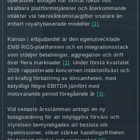
operatörer. Bolaget har skiftat fokus mot
skalbara plattformstjänster och återkommande
intäkter via teknikåtkomstavgifter snarare än
enbart royaltybaserade modeller
[1]
.
Kärnan i erbjudandet är den egenutvecklade
EMB RGS-plattformen och en integrationsstack
som stödjer betalningar, aggregation och drift
över flera marknader
[1]
. Under första kvartalet
2026 rapporterade koncernen intäktstillväxt och
en kraftig förbättring av lönsamheten, med
betydligt högre EBITDA jämfört med
motsvarande period föregående år
[1]
.
Vid senaste årsstämman antogs en ny
bolagsordning för att möjliggöra förvärv och
styrelsen bemyndigades att besluta om
nyemissioner, vilket stärker handlingsfriheten