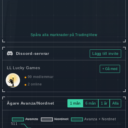
Spåra alla marknader på TradingView
Discord-servrar
Lägg till invite
LL Lucky Games
+ Gå med
99 medlemmar
2 online
Ägare Avanza/Nordnet
1 mån
6 mån
1 år
Alla