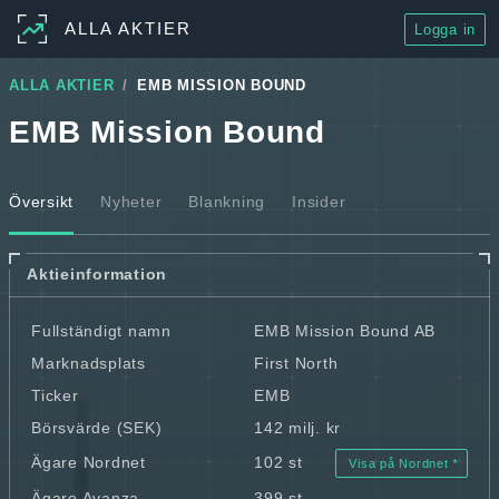
ALLA AKTIER
Logga in
ALLA AKTIER
EMB MISSION BOUND
EMB Mission Bound
Översikt
Nyheter
Blankning
Insider
Aktieinformation
Fullständigt namn
EMB Mission Bound AB
Marknadsplats
First North
Ticker
EMB
Börsvärde (SEK)
142 milj. kr
Ägare Nordnet
102 st
Visa på Nordnet
Ägare Avanza
399 st