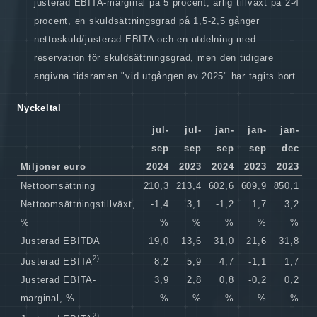
justerad EBITA-marginal på 5 procent, årlig tillväxt på 2-4
procent, en skuldsättningsgrad på 1,5-2,5 gånger
nettoskuld/justerad EBITA och en utdelning med
reservation för skuldsättningsgrad, men den tidigare
angivna tidsramen "vid utgången av 2025" har tagits bort.
Nyckeltal
jul-
jul-
jan-
jan-
jan-
sep
sep
sep
sep
dec
Miljoner euro
2024
2023
2024
2023
2023
Nettoomsättning
210,3
213,4
602,6
609,9
850,1
Nettoomsättningstillväxt,
-1,4
3,1
-1,2
1,7
3,2
%
%
%
%
%
%
Justerad EBITDA
19,0
13,6
31,0
21,6
31,8
2)
8,2
5,9
4,7
-1,1
1,7
Justerad EBITA
Justerad EBITA-
3,9
2,8
0,8
-0,2
0,2
marginal, %
%
%
%
%
%
2)