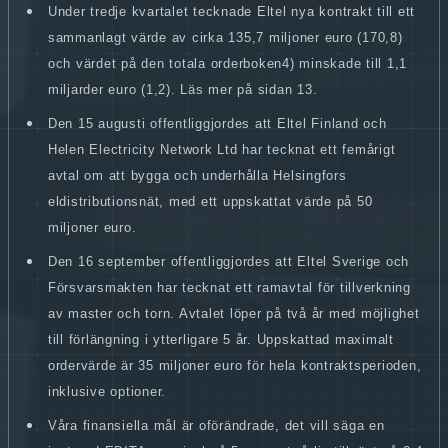
Under tredje kvartalet tecknade Eltel nya kontrakt till ett
sammanlagt värde av cirka 135,7 miljoner euro (170,8)
och värdet på den totala orderboken4) minskade till 1,1
miljarder euro (1,2). Läs mer på sidan 13.
Den 15 augusti offentliggjordes att Eltel Finland och
Helen Electricity Network Ltd har tecknat ett femårigt
avtal om att bygga och underhålla Helsingfors
eldistributionsnät, med ett uppskattat värde på 50
miljoner euro.
Den 16 september offentliggjordes att Eltel Sverige och
Försvarsmakten har tecknat ett ramavtal för tillverkning
av master och torn. Avtalet löper på två år med möjlighet
till förlängning i ytterligare 5 år. Uppskattad maximalt
ordervärde är 35 miljoner euro för hela kontraktsperioden,
inklusive optioner.
Våra finansiella mål är oförändrade, det vill säga en