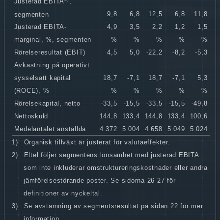
Justerad EBITA
,
9,8
6,8
12,5
6,8
11,8
segmenten
Justerad EBITA-
4,9
3,5
2,2
1,2
1,5
marginal, %, segmenten
%
%
%
%
%
Rörelseresultat (EBIT)
4,5
5,0
-22,2
-8,2
-5,3
Avkastning på operativt
sysselsatt kapital
18,7
-7,1
18,7
-7,1
5,3
(ROCE), %
%
%
%
%
%
Rörelsekapital, netto
-33,5
-15,5
-33,5
-15,5
-49,8
Nettoskuld
144,8
133,4
144,8
133,4
100,6
Medelantalet anställda
4 372
5 004
4 658
5 049
5 024
1)
Organisk tillväxt är justerat för valutaeffekter.
2)
Eltel följer segmentens lönsamhet med justerad EBITA
som inte inkluderar omstruktureringskostnader eller andra
jämförelsestörande poster. Se sidorna 26-27 för
definitioner av nyckeltal.
3)
Se avstämning av segmentsresultat på sidan 22 för mer
information.