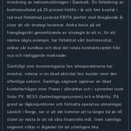
minskning av nettoomsättningen i Danmark. En förbättring av
bruttoresultatet på 26 procent hittills i år och fem kvartal i
rad med förbättrad justerad EBITA jämfört med föregående år
visar att vår strategi levererar. Andra bevis på ett
framgångsrikt genomförande av strategin är att vi, för att
nämna några exempel, har förbättrat vårt bruttoresultat,
utökat vår kundbas och ökat det totala kontraktsvärdet från
nya och närliggande marknader.
Samtidigt som investeringarna hos teleoperatörerna har
minskat, noterar vi en ökad aktivitet hos kunder inom den
offentliga sektorn. Samtliga segment upplever en ökad
kundefterfrågan inom Power i allmänhet och i synnerhet inom
Solar PV, BESS (batterilagringssystem) och e-Mobility. På
grund av lågkonjunkturen och fortsatta operativa utmaningar,
särskilt i Norge, ser vi att det kommer att ta längre tid än till
slutet av nästa år att nå våra finansiella mål. Inom samtliga
segment vidtar vi åtgärder för att ytterligare öka