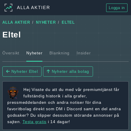
ALLA AKTIER
Logga in
ALLA AKTIER
NYHETER
ELTEL
Eltel
Översikt
Nyheter
Blankning
Insider
Nyheter Eltel
Nyheter alla bolag
Hej
Visste du att du med vår premiumtjänst får
fullständig historik
i alla grafer,
pressmeddelanden och andra
notiser för dina
favoritbolag
direkt som DM i Discord samt en del andra
godsaker? Du slipper dessutom störande annonser på
sajten.
Testa gratis
i 14 dagar!