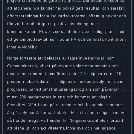
projekt slutfördes tidigare än planerat. Det ökade fokuset på
att attrahera nya kunder har också gett resultat, och särskilt
affärssatsningar inom industrisektorerna, offentlig sektor och
försvar har börjat ge en positiv utveckling inom
kommunikation. Power-verksamheten växer enligt plan, med
ett genombrottsavtal inom Solar PV och de första kontrakten
inom e-Mobility.
Norge fortsatte att belastas av lägre investeringar inom
Communication, vilket påverkade volymerna negativt och
resulterade i en nettoomsättning på 27,8 miljoner euro, -10
procent i lokal valuta. Till följd av minskande volymer, samt
prognoser, har ett omstruktureringsprogram som påverkar
minst 200 medarbetare inletts och kommer att pågå till
årsskiftet. Vårt fokus på marginaler och lönsamhet snarare
än på volymer är fortsatt starkt. För att nämna något positivt
så har den negativa trenden för Norgeverksamheten fortsatt
att plana ut, och aktiviteterna inom nya och närliggande