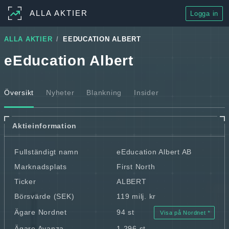
ALLA AKTIER
Logga in
ALLA AKTIER
EEDUCATION ALBERT
eEducation Albert
Översikt
Nyheter
Blankning
Insider
Aktieinformation
Fullständigt namn
eEducation Albert AB
Marknadsplats
First North
Ticker
ALBERT
Börsvärde (SEK)
119 milj. kr
Ägare Nordnet
94 st
Visa på Nordnet
Ägare Avanza
1 296 st