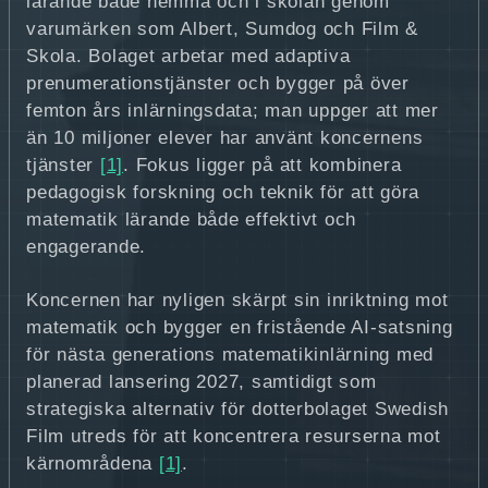
lärande både hemma och i skolan genom
varumärken som Albert, Sumdog och Film &
Skola. Bolaget arbetar med adaptiva
prenumerationstjänster och bygger på över
femton års inlärningsdata; man uppger att mer
än 10 miljoner elever har använt koncernens
tjänster
[1]
. Fokus ligger på att kombinera
pedagogisk forskning och teknik för att göra
matematik lärande både effektivt och
engagerande.
Koncernen har nyligen skärpt sin inriktning mot
matematik och bygger en fristående AI‑satsning
för nästa generations matematikinlärning med
planerad lansering 2027, samtidigt som
strategiska alternativ för dotterbolaget Swedish
Film utreds för att koncentrera resurserna mot
kärnområdena
[1]
.