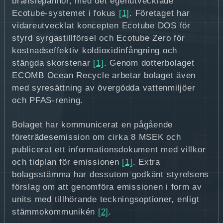
bränslepannor, med det egenutvecklade
Ecotube‑systemet i fokus
[1]
. Företaget har
vidareutvecklat koncepten Ecotube DOS för
styrd syrgastillförsel och Ecotube Zero för
kostnadseffektiv koldioxidinfångning och
stängda skorstenar
[1]
. Genom dotterbolaget
ECOMB Ocean Recycle arbetar bolaget även
med syresättning av övergödda vattenmiljöer
och PFAS‑rening.
Bolaget har kommunicerat en pågående
företrädesemission om cirka 8 MSEK och
publicerat ett informationsdokument med villkor
och tidplan för emissionen
[1]
. Extra
bolagsstämma har dessutom godkänt styrelsens
förslag om att genomföra emissionen i form av
units med tillhörande teckningsoptioner, enligt
stämmokommunikén
[2]
.