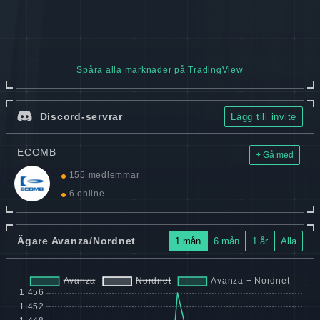
Spåra alla marknader på TradingView
Discord-servrar
Lägg till invite
ECOMB
+ Gå med
155 medlemmar
6 online
Ägare Avanza/Nordnet
1 mån
6 mån
1 år
Alla