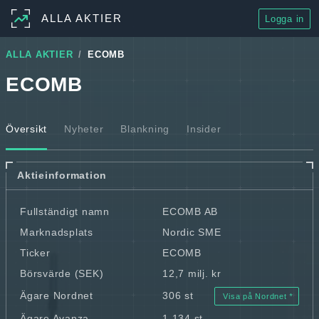
ALLA AKTIER
Logga in
ALLA AKTIER
ECOMB
ECOMB
Översikt
Nyheter
Blankning
Insider
Aktieinformation
Fullständigt namn
ECOMB AB
Marknadsplats
Nordic SME
Ticker
ECOMB
Börsvärde (SEK)
12,7 milj. kr
Ägare Nordnet
306 st
Visa på Nordnet
Ägare Avanza
1 134 st