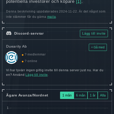
potentiella investorer och köpare
[1]
.
Denna beskrivning uppdaterades 2024-11-22. Är det något som
inte stämmer får du gärna
maila
.
Discord-servrar
Lägg till invite
Duearity Ab
+ Gå med
? medlemmar
? online
Vi har tyvärr ingen giltig invite till denna server just nu. Har du
en? Använd
Lägg till invite
.
Ägare Avanza/Nordnet
1 mån
6 mån
1 år
Alla