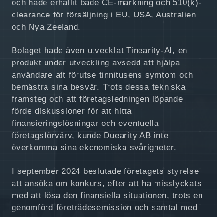
och hade erhållit både CE-märkning och 510(k)-
clearance för försäljning i EU, USA, Australien
och Nya Zeeland.
Bolaget hade även utvecklat Tinearity-AI, en
produkt under utveckling avsedd att hjälpa
användare att förutse tinnitusens symtom och
bemästra sina besvär. Trots dessa tekniska
framsteg och att företagsledningen löpande
förde diskussioner för att hitta
finansieringslösningar och eventuella
företagsförvärv, kunde Duearity AB inte
överkomma sina ekonomiska svårigheter.
I september 2024 beslutade företagets styrelse
att ansöka om konkurs, efter att ha misslyckats
med att lösa den finansiella situationen, trots en
genomförd företrädesemission och samtal med