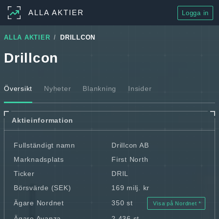
ALLA AKTIER
Logga in
ALLA AKTIER
DRILLCON
Drillcon
Översikt
Nyheter
Blankning
Insider
Aktieinformation
Fullständigt namn
Drillcon AB
Marknadsplats
First North
Ticker
DRIL
Börsvärde (SEK)
169 milj. kr
Ägare Nordnet
350 st
Visa på Nordnet
Ägare Avanza
2 436 st