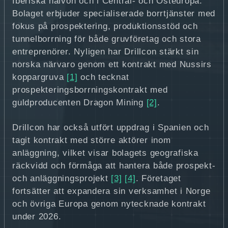
Iberiska halvön och i Central- och Östeuropa.
Bolaget erbjuder specialiserade borrtjänster med
fokus på prospektering, produktionsstöd och
tunnelborrning för både gruvföretag och stora
entreprenörer. Nyligen har Drillcon stärkt sin
norska närvaro genom ett kontrakt med Nussirs
koppargruva
[1]
och tecknat
prospekteringsborrningskontrakt med
guldproducenten Dragon Mining
[2]
.
Drillcon har också utfört uppdrag i Spanien och
tagit kontrakt med större aktörer inom
anläggning, vilket visar bolagets geografiska
räckvidd och förmåga att hantera både prospekt-
och anläggningsprojekt
[3]
[4]
. Företaget
fortsätter att expandera sin verksamhet i Norge
och övriga Europa genom nytecknade kontrakt
under 2026.