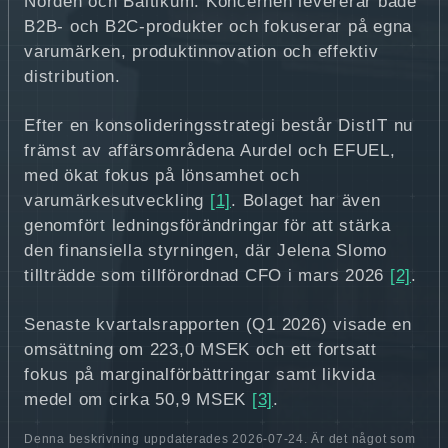
Norden och Baltikum. Koncernen levererar både
B2B- och B2C-produkter och fokuserar på egna
varumärken, produktinnovation och effektiv
distribution.
Efter en konsolideringsstrategi består DistIT nu
främst av affärsområdena Aurdel och EFUEL,
med ökat fokus på lönsamhet och
varumärkesutveckling
[1]
. Bolaget har även
genomfört ledningsförändringar för att stärka
den finansiella styrningen, där Jelena Slomo
tillträdde som tillförordnad CFO i mars 2026
[2]
.
Senaste kvartalsrapporten (Q1 2026) visade en
omsättning om 223,0 MSEK och ett fortsatt
fokus på marginalförbättringar samt likvida
medel om cirka 50,9 MSEK
[3]
.
Denna beskrivning uppdaterades 2026-07-24. Är det något som