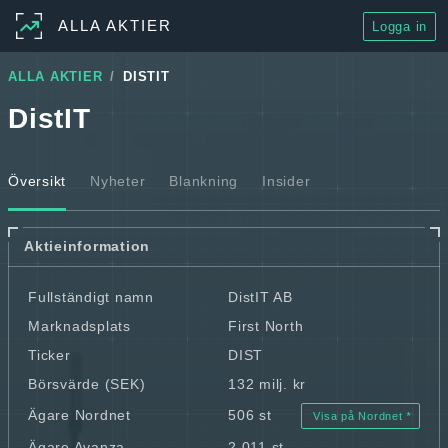
ALLA AKTIER
Logga in
ALLA AKTIER
DISTIT
DistIT
Översikt
Nyheter
Blankning
Insider
Aktieinformation
Fullständigt namn
DistIT AB
Marknadsplats
First North
Ticker
DIST
Börsvärde (SEK)
132 milj. kr
Ägare Nordnet
506 st
Visa på Nordnet
Ägare Avanza
2 011 st