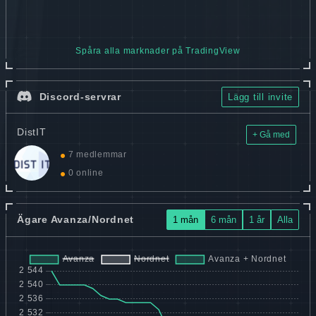
Spåra alla marknader på TradingView
Discord-servrar
Lägg till invite
DistIT
+ Gå med
7 medlemmar
0 online
Ägare Avanza/Nordnet
1 mån
6 mån
1 år
Alla