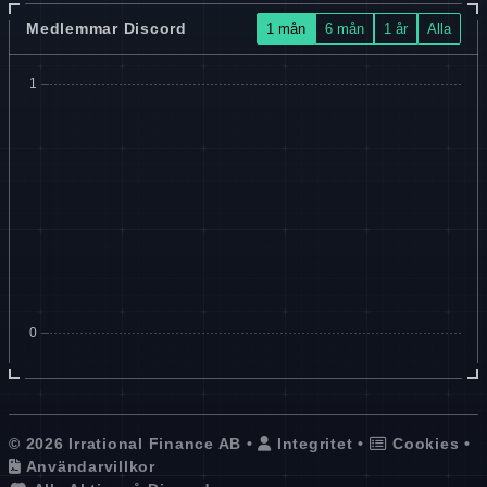
Medlemmar Discord
1 mån
6 mån
1 år
Alla
© 2026 Irrational Finance AB •
Integritet
•
Cookies
•
Användarvillkor