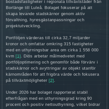
bostadsfastigheter i regionala tillväxtstäder från
Borlänge till Luleå. Bolaget fokuserar på att
skapa levande stadskärnor genom aktiv
förvaltning, hyresgästanpassningar och
projektutveckling.
Portföljen värderas till cirka 32,7 miljarder
kronor och omfattar omkring 315 fastigheter
med en uthyrningsbar area om cirka 1 558 000
kvm
[1]
. Diös arbetar målmedvetet med
portföljoptimering och genomför både förvärv i
stadskärnor och avyttringar av objekt utanför
kärnområden för att frigöra värde och fokusera
på tillväxtmöjligheter
[2]
.
Under 2026 har bolaget rapporterat stabil
efterfrågan med en uthyrningsgrad kring 90
procent och positiv nettouthyrning, vilket bidrar