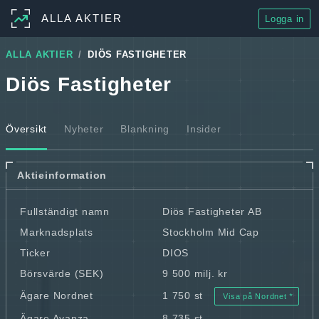
ALLA AKTIER
Logga in
ALLA AKTIER
DIÖS FASTIGHETER
Diös Fastigheter
Översikt
Nyheter
Blankning
Insider
Aktieinformation
Fullständigt namn
Diös Fastigheter AB
Marknadsplats
Stockholm Mid Cap
Ticker
DIOS
Börsvärde (SEK)
9 500 milj. kr
Ägare Nordnet
1 750 st
Visa på Nordnet
Ägare Avanza
8 735 st