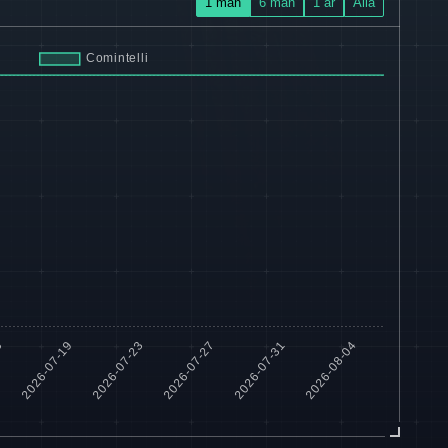
1 mån
6 mån
1 år
Alla