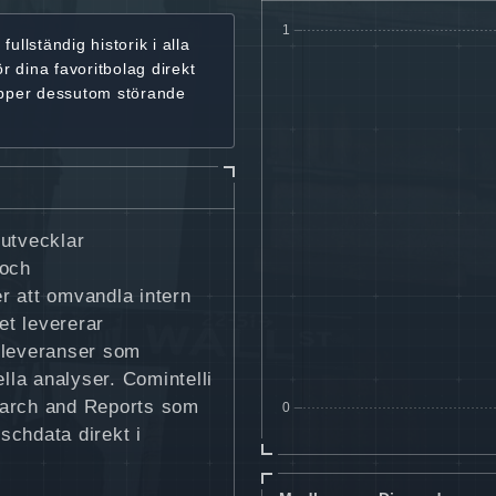
r
fullständig historik
i alla
ör dina favoritbolag
direkt
ipper dessutom störande
 utvecklar
 och
r att omvandla intern
et levererar
 leveranser som
la analyser. Comintelli
earch and Reports som
schdata direkt i