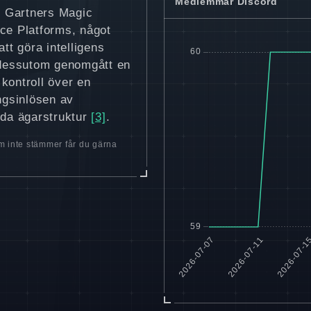
Medlemmar Discord
 i Gartners Magic
nce Platforms, något
tt göra intelligens
 dessutom genomgått en
kontroll över en
ngsinlösen av
ida ägarstruktur
[3]
.
 inte stämmer får du gärna