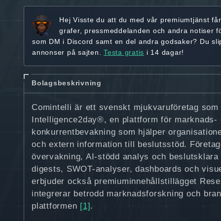
Hej
Visste du att du med vår premiumtjänst få
grafer, pressmeddelanden och andra
notiser f
som DM i Discord samt en del andra godsaker? Du sl
annonser på sajten.
Testa gratis
i 14 dagar!
Bolagsbeskrivning
Comintelli är ett svenskt mjukvaruföretag som
Intelligence2day®, en plattform för marknads-
konkurrentbevakning som hjälper organisatione
och extern information till beslutsstöd. Företag
övervakning, AI-stödd analys och beslutsklara
digests, SWOT-analyser, dashboards och visuel
erbjuder också premiuminnehållstillägget Res
integrerar betrodd marknadsforskning och bran
plattformen
[1]
.