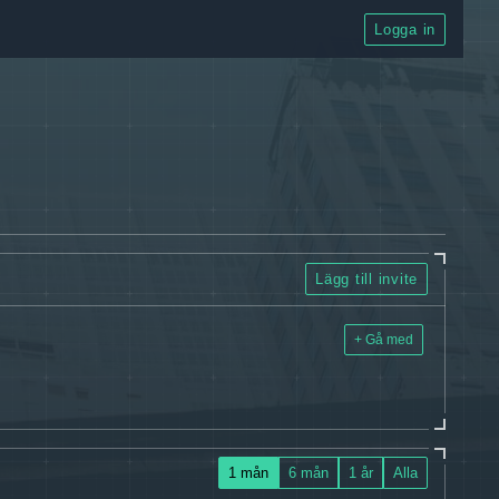
Logga in
Lägg till invite
+ Gå med
1 mån
6 mån
1 år
Alla