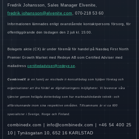
Fredrik Johansson, Sales Manager Elvenite,
fredrik.johansson@elvenite.com
, 070-218 53 60
Informationen lämnades enligt ovanstående kontaktpersons försorg, för
offentliggörande den tisdagen den 2 juli kl. 15:00.
Bolagets aktie (CX) är under föremål för handel på Nasdaq First North
Premier Growth Market med Redeye AB som Certified Adviser med
mailadress
certifiedadviser@redeye.se
.
CombinedX
är en familj av nischade it-konsultbolag som hjälper företag och
organisationer att dra fördel av digitaliseringens möjligheter. Vi levererar våra
tjänster genom helägda dotterbolag som har marknadsledande teknik- och
affärskunnande inom sina respektive områden. Tillsammans är vi ca 600
specialister i Sverige, Norge och Finland.
combinedx.com | info@combinedx.com | +46 54 400 25
10 | Tynäsgatan 10, 652 16 KARLSTAD