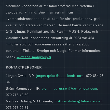
Snellman-koncernen är ett familjeföretag med rötterna i
Jakobstad, Finland. Snellman verkar inom
livsmedelsbranschen och är känt för sina produkter av god
kvalitet och starka varumärken. De mest kända varumärkena
är Snellman, Kokkikartano, Mr. Panini, MUSH, Fodax och
Carolines Kök. Koncernens omsättning år 2023 var 454
miljoner euro och koncernen sysselsätter cirka 2000
personer i Finland, Sverige och Norge. För mer information,
besök
www.snellmangroup.fi
.
KONTAKTPERSONER
Jörgen Qwist, VD,
jorgen.qwist@combinedx.com
, 070-834 28
34
Björn Magnusson, IR,
bjorn.magnusson@combinedx.com
,
070-713 49 60
Mathias Dyberg, VD Elvenite,
mathias.dyberg@elvenite.com
,
073-978 92 81