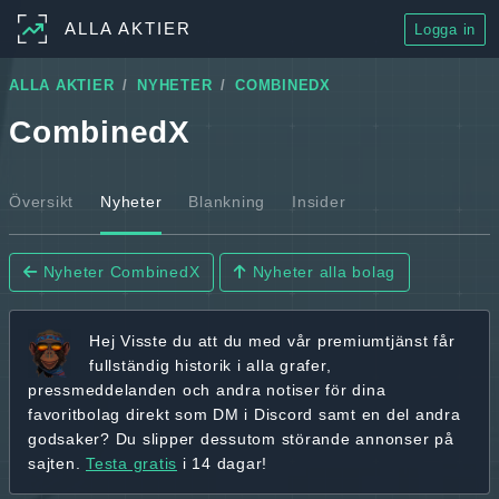
ALLA AKTIER
Logga in
ALLA AKTIER
NYHETER
COMBINEDX
CombinedX
Översikt
Nyheter
Blankning
Insider
Nyheter CombinedX
Nyheter alla bolag
Hej
Visste du att du med vår premiumtjänst får
fullständig historik
i alla grafer,
pressmeddelanden och andra
notiser för dina
favoritbolag
direkt som DM i Discord samt en del andra
godsaker? Du slipper dessutom störande annonser på
sajten.
Testa gratis
i 14 dagar!