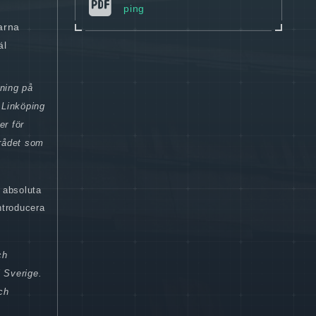
ping
arna
äl
dning på
 Linköping
er för
mrådet som
s absoluta
ntroducera
ch
i Sverige.
ch