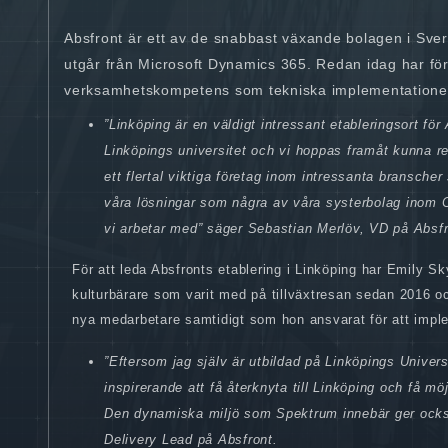
Absfront är ett av de snabbast växande bolagen i Sv
utgår från Microsoft Dynamics 365. Redan idag har fö
verksamhetskompetens som tekniska implementationer 
”Linköping är en väldigt intressant etableringsort för
Linköpings universitet och vi hoppas framåt kunna r
ett flertal viktiga företag inom intressanta bransche
våra lösningar som några av våra systerbolag inom
vi arbetar med” säger Sebastian Merlöv, VD på Absfr
För att leda Absfronts etablering i Linköping har Emily Sk
kulturbärare som varit med på tillväxtresan sedan 2016 o
nya medarbetare samtidigt som hon ansvarat för att imple
”Eftersom jag själv är utbildad på Linköpings Univers
inspirerande att få återknyta till Linköping och få mö
Den dynamiska miljö som Spektrum innebär ger också
Delivery Lead på Absfront.