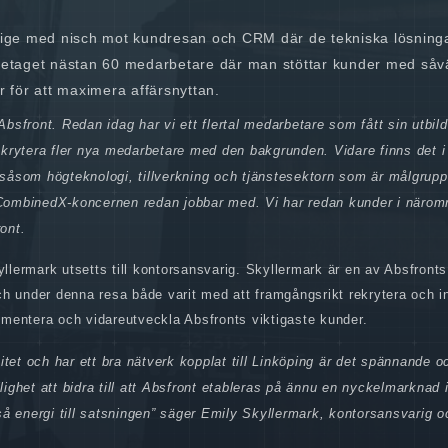
erige med nisch mot kundresan och CRM där de tekniska lösning
retaget nästan 60 medarbetare där man stöttar kunder med såv
för att maximera affärsnyttan.
 Absfront. Redan idag har vi ett flertal medarbetare som fått sin utbil
ekrytera fler nya medarbetare med den bakgrunden. Vidare finns det i
r såsom högteknologi, tillverkning och tjänstesektorn som är målgrupp
 CombinedX-koncernen redan jobbar med. Vi har redan kunder i näro
ont.
yllermark utsetts till kontorsansvarig. Skyllermark är en av Absfront
ch under denna resa både varit med att framgångsrikt rekrytera och i
mentera och vidareutveckla Absfronts viktigaste kunder.
itet och har ett bra nätverk kopplat till Linköping är det spännande o
jlighet att bidra till att Absfront etableras på ännu en nyckelmarknad 
 energi till satsningen” säger Emily Skyllermark, kontorsansvarig o