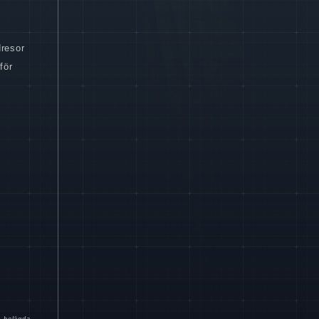
dresor
för
m helägda