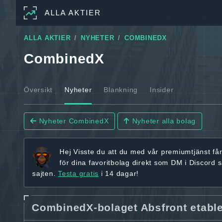
ALLA AKTIER
ALLA AKTIER
NYHETER
COMBINEDX
CombinedX
Översikt
Nyheter
Blankning
Insider
Nyheter CombinedX
Nyheter alla bolag
Hej
Visste du att du med vår premiumtjänst få
för dina favoritbolag
direkt som DM i Discord 
sajten.
Testa gratis
i 14 dagar!
CombinedX-bolaget Absfront etabler