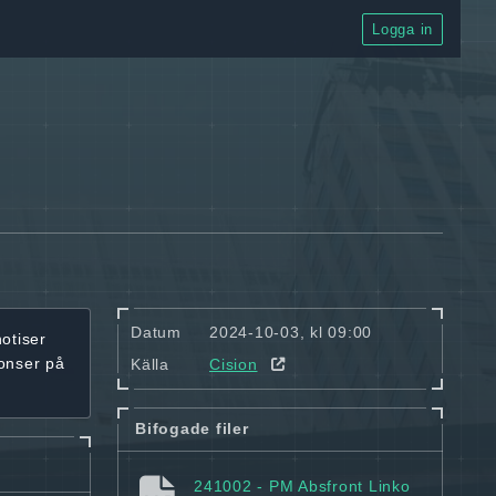
Logga in
Datum
2024-10-03, kl 09:00
notiser
onser på
Källa
Cision
Bifogade filer
241002 - PM Absfront Linko