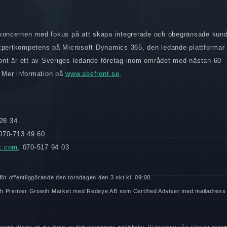
-koncernen med fokus på att skapa integrerade och obegränsade kun
ertkompetens på Microsoft Dynamics 365, den ledande plattformar 
nt är ett av Sveriges ledande företag inom området med nästan 60
 Mer information på
www.absfront.se
.
 28 34
 070-713 49 60
t.com
, 070-517 94 03
ör offentliggörande den torsdagen den 3 okt kl. 09:00.
orth Premier Growth Market med Redeye AB som Certified Adviser med mailadress
ganisationer att dra fördel av digitaliseringens möjligheter. Vi levererar våra tjänster geno