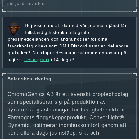
pengar du investerar.
Hej
Visste du att du med vår premiumtjänst får
fullständig historik
i alla grafer,
pressmeddelanden och andra
notiser för dina
favoritbolag
direkt som DM i Discord samt en del andra
godsaker? Du slipper dessutom störande annonser på
sajten.
Testa gratis
i 14 dagar!
Bolagsbeskrivning
ChromoGenics AB är ett svenskt proptechbolag
som specialiserar sig på produktion av
dynamiska glaslösningar för fastighetssektorn.
Företagets flaggskeppsprodukt, ConverLight®
Dynamic, optimerar inomhuskomfort genom att
kontrollera dagsljusinsläpp, sikt och