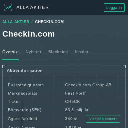
ALLA AKTIER
Logga in
ALLA AKTIER
CHECKIN.COM
Checkin.com
Översikt
Nyheter
Blankning
Insider
Aktieinformation
Fullständigt namn
Checkin.com Group AB
Marknadsplats
First North
Ticker
CHECK
Börsvärde (SEK)
83,6 milj. kr
Ägare Nordnet
340 st
Visa på Nordnet
Ägare Avanza
1 549 st