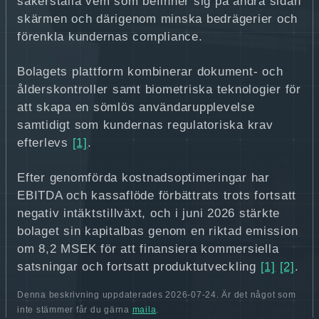
säkerställa vem som befinner sig på andra sidan
skärmen och därigenom minska bedrägerier och
förenkla kundernas compliance.
Bolagets plattform kombinerar dokument- och
ålderskontroller samt biometriska teknologier för
att skapa en sömlös användarupplevelse
samtidigt som kundernas regulatoriska krav
efterlevs
[1]
.
Efter genomförda kostnadsoptimeringar har
EBITDA och kassaflöde förbättrats trots fortsatt
negativ intäktstillväxt, och i juni 2026 stärkte
bolaget sin kapitalbas genom en riktad emission
om 8,2 MSEK för att finansiera kommersiella
satsningar och fortsatt produktutveckling
[1]
[2]
.
Denna beskrivning uppdaterades 2026-07-24. Är det något som
inte stämmer får du gärna
maila
.