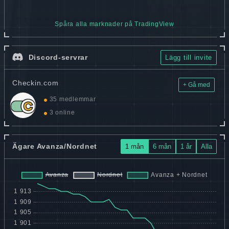
Spåra alla marknader på TradingView
Discord-servrar
Lägg till invite
Checkin.com
+ Gå med
35 medlemmar
3 online
Ägare Avanza/Nordnet
1 mån
6 mån
1 år
Alla