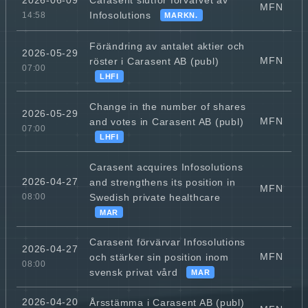
2026-06-09
MFN
Infosolutions
14:58
MARKN.
Förändring av antalet aktier och
2026-05-29
MFN
röster i Carasent AB (publ)
07:00
LHFI
Change in the number of shares
2026-05-29
MFN
and votes in Carasent AB (publ)
07:00
LHFI
Carasent acquires Infosolutions
2026-04-27
and strengthens its position in
MFN
Swedish private healthcare
08:00
MAR
Carasent förvärvar Infosolutions
2026-04-27
MFN
och stärker sin position inom
08:00
svensk privat vård
MAR
2026-04-20
Årsstämma i Carasent AB (publ)