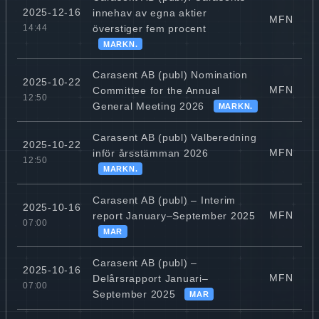
2025-12-16
innehav av egna aktier
MFN
överstiger fem procent
14:44
MARKN.
Carasent AB (publ) Nomination
2025-10-22
MFN
Committee for the Annual
12:50
General Meeting 2026
MARKN.
Carasent AB (publ) Valberedning
2025-10-22
MFN
inför årsstämman 2026
12:50
MARKN.
Carasent AB (publ) – Interim
2025-10-16
MFN
report January–September 2025
07:00
MAR
Carasent AB (publ) –
2025-10-16
MFN
Delårsrapport Januari–
07:00
September 2025
MAR