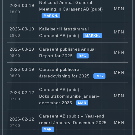
Notice of Annual General
2026-03-19
MFN
Meeting in Carasent AB (publ)
18:00
MARKN.
Kallelse till årsstämma i
2026-03-19
MFN
Carasent AB (publ)
18:00
MARKN.
Carasent publishes Annual
2026-03-19
MFN
Report for 2025
08:00
REG
Carasent publicerar
2026-03-19
MFN
årsredovisning för 2025
08:00
REG
Carasent AB (publ) –
2026-02-12
MFN
Bokslutskommuniké januari–
07:00
december 2025
MAR
Carasent AB (publ) – Year-end
2026-02-12
MFN
report January–December 2025
07:00
MAR