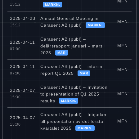
MFN
15:12
MARKN.
Annual General Meeting in
2025-04-23
MFN
Carasent AB (publ)
15:12
MARKN.
Carasent AB (publ) –
2025-04-11
MFN
delårsrapport januari – mars
07:00
2025
MAR
Carasent AB (publ) – interim
2025-04-11
MFN
report Q1 2025
07:00
MAR
Carasent AB (publ) – Invitation
2025-04-07
MFN
to presentation of Q1 2025
15:30
results
MARKN.
Carasent AB (publ) – Inbjudan
2025-04-07
MFN
till presentation av det första
15:30
kvartalet 2025
MARKN.