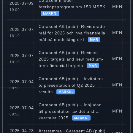
Carasent inleder
2025-07-09
MFN
återköpsprogram om 150 MSEK
19:00
MARKN.
Carasent AB (publ): Reviderade
2025-07-07
MFN
mål för 2025 och nya finansiella
18:10
mål på medellång sikt
MAR
Carasent AB (publ): Revised
2025-07-07
MFN
2025 targets and new medium-
18:10
term financial targets
MAR
Carasent AB (publ) – Invitation
2025-07-04
MFN
to presentation of Q2 2025
08:50
results
MARKN.
Carasent AB (publ) – Inbjudan
2025-07-04
MFN
till presentation av det andra
08:50
kvartalet 2025
MARKN.
2025-04-23
Årsstämma i Carasent AB (publ)