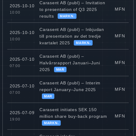
Carasent AB (publ) – Invitation
2025-10-10
MFN
to presentation of Q3 2025
10:00
results
MARKN.
Carasent AB (publ) – Inbjudan
2025-10-10
MFN
till presentation av det tredje
10:00
kvartalet 2025
MARKN.
Carasent AB (publ) –
2025-07-10
MFN
Halvårsrapport Januari–Juni
07:00
2025
MAR
Carasent AB (publ) – Interim
2025-07-10
MFN
report January–June 2025
07:00
MAR
Carasent initiates SEK 150
2025-07-09
MFN
million share buy-back program
19:00
MARKN.