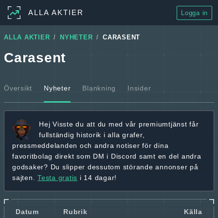
ALLA AKTIER
Logga in
ALLA AKTIER
NYHETER
CARASENT
Carasent
Översikt
Nyheter
Blankning
Insider
Hej
Visste du att du med vår premiumtjänst får
fullständig historik
i alla grafer,
pressmeddelanden och andra
notiser för dina
favoritbolag
direkt som DM i Discord samt en del andra
godsaker? Du slipper dessutom störande annonser på
sajten.
Testa gratis
i 14 dagar!
Datum
Rubrik
Källa