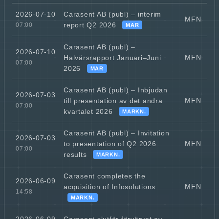
Carasent AB (publ) – interim
2026-07-10
MFN
report Q2 2026
07:00
MAR
Carasent AB (publ) –
2026-07-10
MFN
Halvårsrapport Januari–Juni
07:00
2026
MAR
Carasent AB (publ) – Inbjudan
2026-07-03
MFN
till presentation av det andra
07:00
kvartalet 2026
MARKN.
Carasent AB (publ) – Invitation
2026-07-03
MFN
to presentation of Q2 2026
07:00
results
MARKN.
Carasent completes the
2026-06-09
MFN
acquisition of Infosolutions
14:58
MARKN.
Carasent slutför förvärvet av