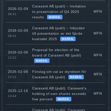
Carasent AB (publ) – Invitation
2026-02-09
MFN
to presentation of Q4 2025
08:41
results
MARKN.
Carasent AB (publ) – Inbjudan
2026-02-09
MFN
till presentation av det fjärde
08:41
kvartalet 2025
MARKN.
Proposal for election of the
2026-02-06
MFN
board of Carasent AB (publ)
14:22
MARKN.
Förslag om val av styrelsen för
2026-02-06
MFN
Carasent AB (publ)
14:22
MARKN.
Carasent AB (publ): Carasent’s
2025-12-16
MFN
holding of own shares exceeds
14:44
five percent
MARKN.
Carasent AB (publ): Carasents