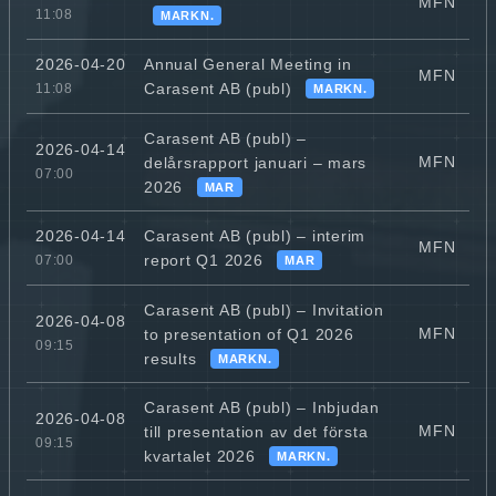
MFN
11:08
MARKN.
Annual General Meeting in
2026-04-20
MFN
Carasent AB (publ)
11:08
MARKN.
Carasent AB (publ) –
2026-04-14
MFN
delårsrapport januari – mars
07:00
2026
MAR
Carasent AB (publ) – interim
2026-04-14
MFN
report Q1 2026
07:00
MAR
Carasent AB (publ) – Invitation
2026-04-08
MFN
to presentation of Q1 2026
09:15
results
MARKN.
Carasent AB (publ) – Inbjudan
2026-04-08
MFN
till presentation av det första
09:15
kvartalet 2026
MARKN.