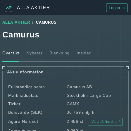
ALLA AKTIER
Logga in
ALLA AKTIER
CAMURUS
Camurus
Översikt
Nyheter
Blankning
Insider
Aktieinformation
Fullständigt namn
Camurus AB
Marknadsplats
Stockholm Large Cap
Ticker
CAMX
Börsvärde (SEK)
36 759 milj. kr
Ägare Nordnet
2 456 st
Visa på Nordnet
Ägare Avanza
9 062 st