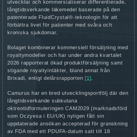
utvecklar och kommersialiserar differentierade,
långtidsverkande läkemedel baserade på den
patenterade FluidCrystal®-teknologin för att
förbättra livet för patienter med svåra och
kroniska sjukdomar.
Bolaget kombinerar kommersiell försäljning med
royaltymodeller och har under andra kvartalet
2026 rapporterat ökad produktförsäljning samt
stigande royaltyintäkter, bland annat från
Brixadi, enligt delårsrapporten
[1]
.
Camurus har en bred utvecklingsportfölj där den
långtidsverkande subkutana
oktreotidformuleringen CAM2029 (marknadsförd
som Oczyesa i EU/UK) nyligen fått sin
uppdaterade ansökan accepterad för granskning
av FDA med ett PDUFA-datum satt till 18