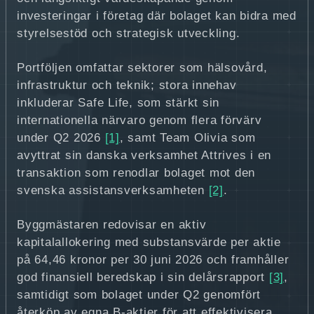
investeringar i företag där bolaget kan bidra med
styrelsestöd och strategisk utveckling.
Portföljen omfattar sektorer som hälsovård,
infrastruktur och teknik; stora innehav
inkluderar Safe Life, som stärkt sin
internationella närvaro genom flera förvärv
under Q2 2026
[1]
, samt Team Olivia som
avyttrat sin danska verksamhet Attrives i en
transaktion som renodlar bolaget mot den
svenska assistansverksamheten
[2]
.
Byggmästaren redovisar en aktiv
kapitalallokering med substansvärde per aktie
på 64,46 kronor per 30 juni 2026 och framhåller
god finansiell beredskap i sin delårsrapport
[3]
,
samtidigt som bolaget under Q2 genomfört
återköp av egna B-aktier för att effektivisera