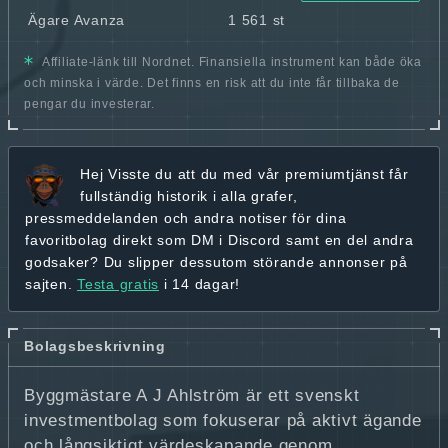
Ägare Avanza
1 561 st
Affiliate-länk till Nordnet. Finansiella instrument kan både öka
och minska i värde. Det finns en risk att du inte får tillbaka de
pengar du investerar.
Hej
Visste du att du med vår premiumtjänst får
fullständig historik
i alla grafer,
pressmeddelanden och andra
notiser för dina
favoritbolag
direkt som DM i Discord samt en del andra
godsaker? Du slipper dessutom störande annonser på
sajten.
Testa gratis
i 14 dagar!
Bolagsbeskrivning
Byggmästare A J Ahlström är ett svenskt
investmentbolag som fokuserar på aktivt ägande
och långsiktigt värdeskapande genom