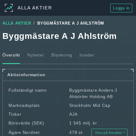
ALLA AKTIER
Logga in
ALLA AKTIER
BYGGMÄSTARE A J AHLSTRÖM
Byggmästare A J Ahlström
Översikt
Nyheter
Blankning
Insider
Aktieinformation
Fullständigt namn
Byggmästare Anders J
Ahlström Holding AB
Marknadsplats
Stockholm Mid Cap
Ticker
AJA
Börsvärde (SEK)
1 545 milj. kr
Ägare Nordnet
478 st
Visa på Nordnet