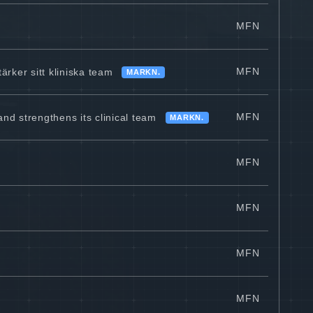
MFN
MFN
ärker sitt kliniska team
MARKN.
MFN
nd strengthens its clinical team
MARKN.
MFN
MFN
MFN
MFN