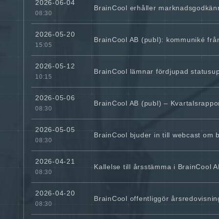
2026-06-04
BrainCool erhåller marknadsgodkän
08:30
2026-05-20
BrainCool AB (publ): kommuniké fr
15:05
2026-05-12
BrainCool lämnar fördjupad status
10:15
2026-05-06
BrainCool AB (publ) – Kvartalsrappo
08:30
2026-05-05
BrainCool bjuder in till webcast o
08:30
2026-04-21
Kallelse till årsstämma i BrainCool A
08:30
2026-04-20
BrainCool offentliggör årsredovisni
08:30