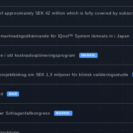
 of approximately SEK 42 million which is fully covered by subs
 marknadsgodkännande för IQool™ System lämnats in i Japan
pe i sitt kostnadsoptimeringsprogram
MARKN.
projektbidrag om SEK 1,3 miljoner för klinisk valideringsstudie
vd
MAR
er Schlaganfallkongress
MARKN.
 Stockholm