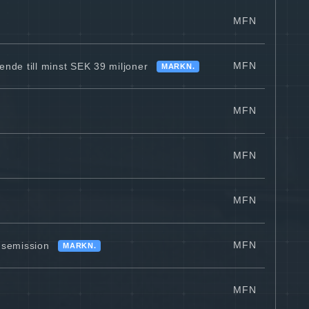
MFN
MFN
ende till minst SEK 39 miljoner
MARKN.
MFN
MFN
MFN
MFN
ngsemission
MARKN.
MFN