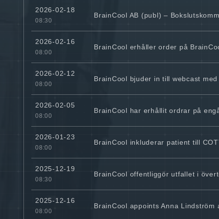
2026-02-18
BrainCool AB (publ) – Bokslutskom
08:30
2026-02-16
BrainCool erhåller order på BrainCoo
08:00
2026-02-12
BrainCool bjuder in till webcast med
08:00
2026-02-05
BrainCool har erhållit ordrar på eng
08:00
2026-01-23
BrainCool inkluderar patient till CO
08:00
2025-12-19
BrainCool offentliggör utfallet i öv
08:30
2025-12-16
BrainCool appoints Anna Lindström
08:00