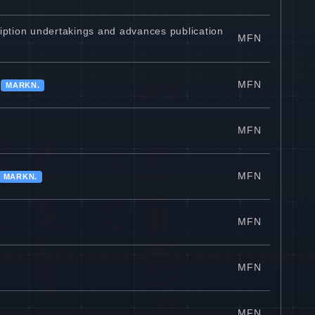
cription undertakings and advances publication
MFN
MFN
MARKN.
MFN
MFN
MARKN.
MFN
MFN
MFN