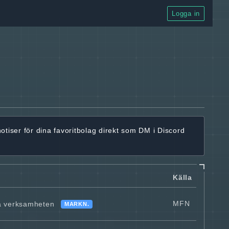
Logga in
notiser för dina favoritbolag
direkt som DM i Discord
Källa
MFN
ka verksamheten
MARKN.