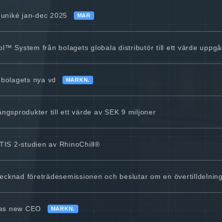
muniké jan-dec 2025
MAR
l™ System från bolagets globala distributör till ett värde uppgå
 bolagets nya vd
MARKN.
ångsprodukter till ett värde av SEK 9 miljoner
TTIS 2-studien av RhinoChill®
ertecknad företrädesemissionen och beslutar om en övertilldelni
 as new CEO
MARKN.