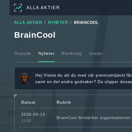
ALLA AKTIER
ALLA AKTIER
NYHETER
BRAINCOOL
BrainCool
Översikt
Nyheter
Blankning
Insider
Hej
Visste du att du med vår premiumtjänst få
samt en del andra godsaker? Du slipper dess
Datum
Rubrik
2026-06-15
BrainCool förstärker organisationen
11:00