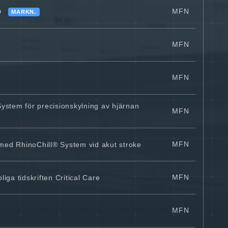
MFN
D
MARKN.
MFN
MFN
System för precisionskylning av hjärnan
MFN
MFN
med RhinoChill® System vid akut stroke
MFN
ga tidskriften Critical Care
MFN