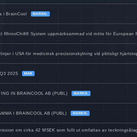
 i BrainCool
MARKN.
 RhinoChill® System uppmärksammad vid möte för European Re
injer i USA för medicinsk precisionskylning vid plötsligt hjärtst
t Q3 2025
MAR
ING IN BRAINCOOL AB (PUBL)
MARKN.
MMA I BRAINCOOL AB (PUBL)
MARKN.
ission om cirka 42 MSEK som fullt ut omfattas av teckningsåtag