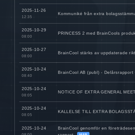
2025-11-26
Kommuniké från extra bolagsstämma
12:35
2025-10-29
PRINCESS 2 med BrainCools produkt
08:00
2025-10-27
BrainCool stärks av uppdaterade riktl
08:00
2025-10-24
BrainCool AB (publ) - Delårsrappor
08:40
2025-10-24
NOTICE OF EXTRA GENERAL MEET
08:05
2025-10-24
KALLELSE TILL EXTRA BOLAGSSTÄ
08:05
BrainCool genomför en företrädesem
2025-10-24
rapport
08:00
MAR