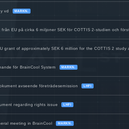
ny vd
MARKN.
tt från EU på cirka 6 miljoner SEK för COTTIS 2-studien och först
 grant of approximately SEK 6 million for the COTTIS 2 study a
ande för BrainCool System
MARKN.
sdokument avseende företrädesemission
LHFI
ument regarding rights issue
LHFI
eral meeting in BrainCool
MARKN.