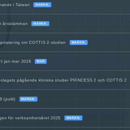
nande i Taiwan
MARKN.
ån årsstämman
MARKN.
uppdatering om COTTIS 2-studien
MARKN.
rt jan-mar 2026
MAR
m bolagets pågående kliniska studier PRINCESS 2 och COTTIS 2
B (publ)
MARKN.
ngen för verksamhetsåret 2025
MARKN.