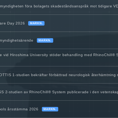
tsmyndigheten föra bolagets skadeståndsanspråk mot tidigare V
care Day 2026
MARKN.
 myndighetsärende
MARKN.
udie vid Hiroshima University stöder behandling med RhinoChill® 
TTIS 1-studien bekräftar förbättrad neurologisk återhämtning 
S 2-studien av RhinoChill® System publicerade i den vetenskapli
Cools årsstämma 2026
MARKN.