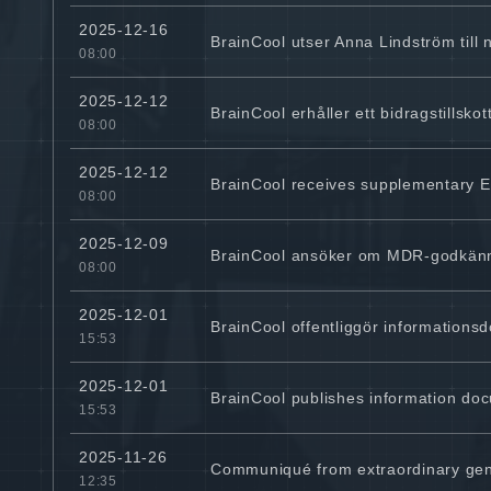
2025-12-16
BrainCool utser Anna Lindström till 
08:00
2025-12-12
BrainCool erhåller ett bidragstillsko
08:00
2025-12-12
BrainCool receives supplementary EU
08:00
2025-12-09
BrainCool ansöker om MDR-godkänn
08:00
2025-12-01
BrainCool offentliggör information
15:53
2025-12-01
BrainCool publishes information doc
15:53
2025-11-26
Communiqué from extraordinary gen
12:35