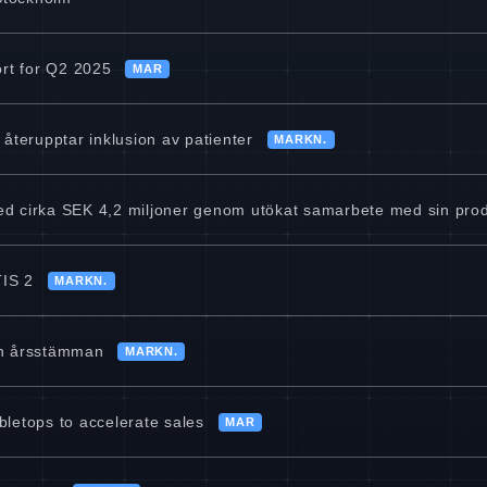
ort for Q2 2025
MAR
återupptar inklusion av patienter
MARKN.
d cirka SEK 4,2 miljoner genom utökat samarbete med sin prod
IS 2
MARKN.
ån årsstämman
MARKN.
letops to accelerate sales
MAR