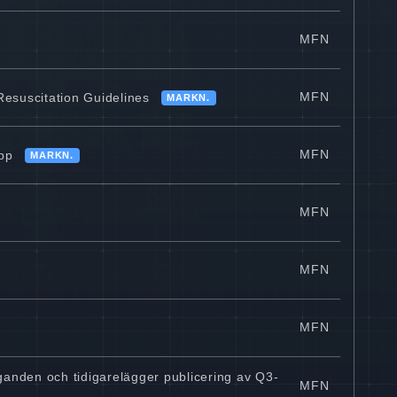
MFN
MFN
suscitation Guidelines
MARKN.
MFN
opp
MARKN.
MFN
MFN
MFN
anden och tidigarelägger publicering av Q3-
MFN