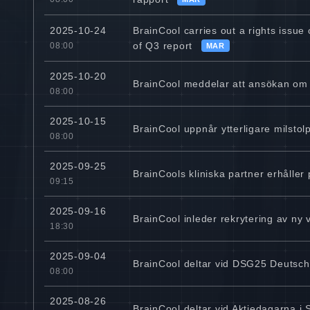
BrainCool carries out a rights issue
2025-10-24
of Q3 report
08:00
MAR
2025-10-20
BrainCool meddelar att ansökan om
08:00
2025-10-15
BrainCool uppnår ytterligare milstol
08:00
2025-09-25
BrainCools kliniska partner erhåller 
09:15
2025-09-16
BrainCool inleder rekrytering av ny 
18:30
2025-09-04
BrainCool deltar vid DSG25 Deutsch
08:00
2025-08-26
BrainCool deltar vid Aktiedagarna i