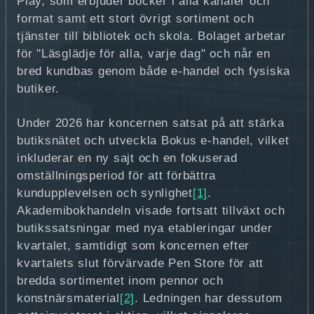
Play, som erbjuder böcker i alla kanaler och
format samt ett stort övrigt sortiment och
tjänster till bibliotek och skola. Bolaget arbetar
för "Läsglädje för alla, varje dag" och når en
bred kundbas genom både e-handel och fysiska
butiker.
Under 2026 har koncernen satsat på att stärka
butiksnätet och utveckla Bokus e-handel, vilket
inkluderar en ny sajt och en fokuserad
omställningsperiod för att förbättra
kundupplevelsen och synlighet
[1]
.
Akademibokhandeln visade fortsatt tillväxt och
butikssatsningar med nya etableringar under
kvartalet, samtidigt som koncernen efter
kvartalets slut förvärvade Pen Store för att
bredda sortimentet inom pennor och
konstnärsmaterial
[2]
. Ledningen har dessutom