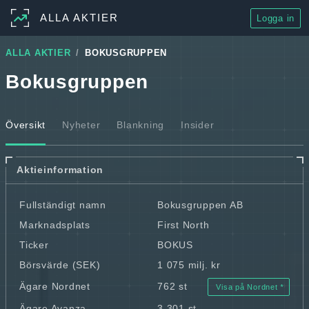
ALLA AKTIER
Logga in
ALLA AKTIER
BOKUSGRUPPEN
Bokusgruppen
Översikt
Nyheter
Blankning
Insider
Aktieinformation
Fullständigt namn
Bokusgruppen AB
Marknadsplats
First North
Ticker
BOKUS
Börsvärde (SEK)
1 075 milj. kr
Ägare Nordnet
762 st
Visa på Nordnet
Ägare Avanza
3 301 st