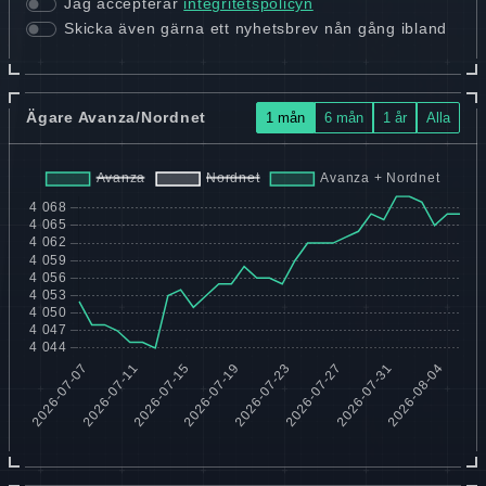
Jag accepterar
integritetspolicyn
Skicka även gärna ett nyhetsbrev nån gång ibland
Ägare Avanza/Nordnet
1 mån
6 mån
1 år
Alla