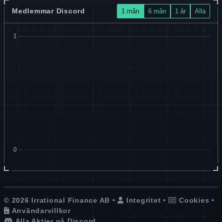
Medlemmar Discord
1 mån
6 mån
1 år
Alla
© 2026 Irrational Finance AB •
Integritet
•
Cookies
•
Användarvillkor
Alla Aktier på Discord