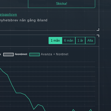
tetspolicyn
 nyhetsbrev nån gång ibland
1 mån
6 mån
1 år
Alla