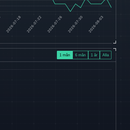
1 mån
6 mån
1 år
Alla