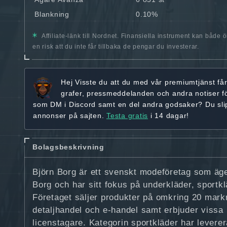
Blankning
0.10%
Affiliate-länk till Nordnet. Finansiella instrument kan både 
en risk att du inte får tillbaka de pengar du investerar.
Hej
Visste du att du med vår premiumtjänst få
grafer, pressmeddelanden och andra
notiser f
som DM i Discord samt en del andra godsaker? Du sl
annonser på sajten.
Testa gratis
i 14 dagar!
Bolagsbeskrivning
Björn Borg är ett svenskt modeföretag som äg
Borg och har sitt fokus på underkläder, sportk
Företaget säljer produkter på omkring 20 mark
detaljhandel och e-handel samt erbjuder vissa 
licenstagare. Kategorin sportkläder har leverera