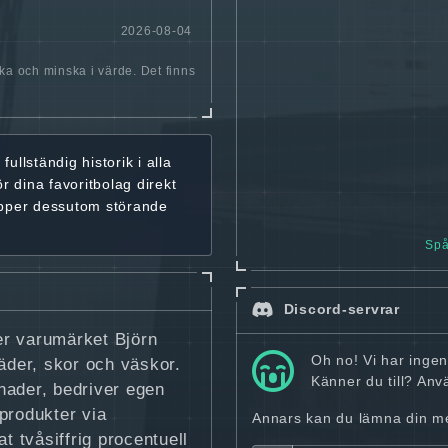
2026-08-04
öka och minska i värde. Det finns
r
fullständig historik
i alla
ör dina favoritbolag
direkt
ipper dessutom störande
Spå
Discord-servrar
er varumärket Björn
Oh no! Vi har ingen
läder, skor och väskor.
Känner du till? An
nader, bedriver egen
produkter via
Annars kan du lämna din mej
t tvåsiffrig procentuell