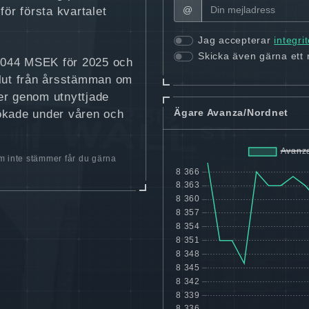
@
 för första kvartalet
Jag accepterar
integri
Skicka även gärna ett
 044 MSEK för 2025 och
lut från årsstämman om
er genom utnyttjade
Ägare Avanza/Nordnet
n ökade under våren och
 inte stämmer får du gärna