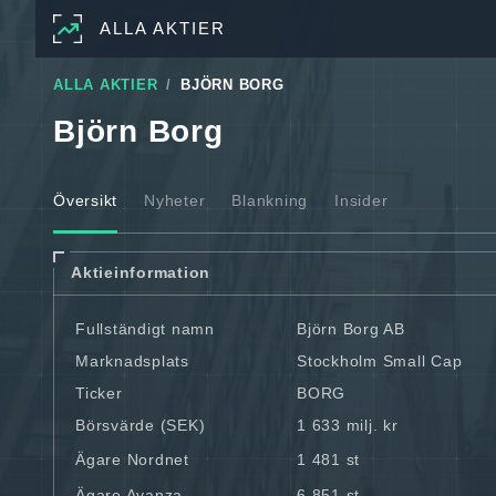
ALLA AKTIER
ALLA AKTIER
BJÖRN BORG
Björn Borg
Översikt
Nyheter
Blankning
Insider
Aktieinformation
Fullständigt namn
Björn Borg AB
Marknadsplats
Stockholm Small Cap
Ticker
BORG
Börsvärde (SEK)
1 633 milj. kr
Ägare Nordnet
1 481 st
Ägare Avanza
6 851 st