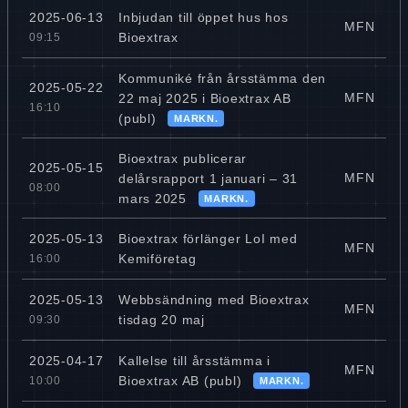
Inbjudan till öppet hus hos
2025-06-13
MFN
Bioextrax
09:15
Kommuniké från årsstämma den
2025-05-22
MFN
22 maj 2025 i Bioextrax AB
16:10
(publ)
MARKN.
Bioextrax publicerar
2025-05-15
MFN
delårsrapport 1 januari – 31
08:00
mars 2025
MARKN.
Bioextrax förlänger LoI med
2025-05-13
MFN
Kemiföretag
16:00
Webbsändning med Bioextrax
2025-05-13
MFN
tisdag 20 maj
09:30
Kallelse till årsstämma i
2025-04-17
MFN
Bioextrax AB (publ)
10:00
MARKN.