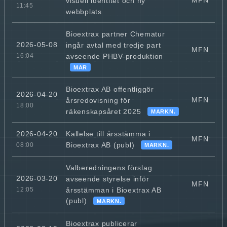
MFN
visuell identitet och ny
11:45
webbplats
Bioextrax partner Chematur
2026-05-08
ingår avtal med tredje part
MFN
avseende PHBV-produktion
16:04
MAR
Bioextrax AB offentliggör
2026-04-20
MFN
årsredovisning för
18:00
räkenskapsåret 2025
MARKN.
Kallelse till årsstämma i
2026-04-20
MFN
Bioextrax AB (publ)
08:00
MARKN.
Valberedningens förslag
2026-03-20
avseende styrelse inför
MFN
årsstämman i Bioextrax AB
12:05
(publ)
MARKN.
Bioextrax publicerar