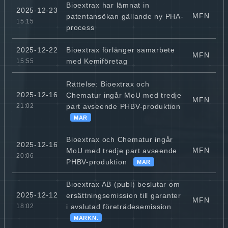
Bioextrax har lämnat in
2025-12-23
MFN
patentansökan gällande ny PHA-
15:15
process
Bioextrax förlänger samarbete
2025-12-22
MFN
med Kemiföretag
15:55
Rättelse: Bioextrax och
2025-12-16
Chematur ingår MoU med tredje
MFN
part avseende PHBV-produktion
21:02
MAR
Bioextrax och Chematur ingår
2025-12-16
MFN
MoU med tredje part avseende
20:06
PHBV-produktion
MAR
Bioextrax AB (publ) beslutar om
2025-12-12
ersättningsemission till garanter
MFN
i avslutad företrädesemission
18:02
MARKN.