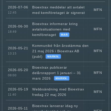
Bioextrax meddelar att avtalet
2026-07-06
MFN
med kemiföretaget är signerat
12:45
Bioextrax informerar kring
2026-06-30
MFN
avtalssituationen med
18:49
kemiföretaget
MAR
Kommuniké från årsstämma den
2026-05-21
MFN
21 maj 2026 i Bioextrax AB
13:15
(publ)
MARKN.
Bioextrax publicerar
2026-05-20
MFN
delårsrapport 1 januari – 31
08:00
mars 2026
MARKN.
Webbsändning med Bioextrax
2026-05-19
MFN
fredag 22 maj 2026
11:40
Bioextrax lanserar idag ny
2026-05-11