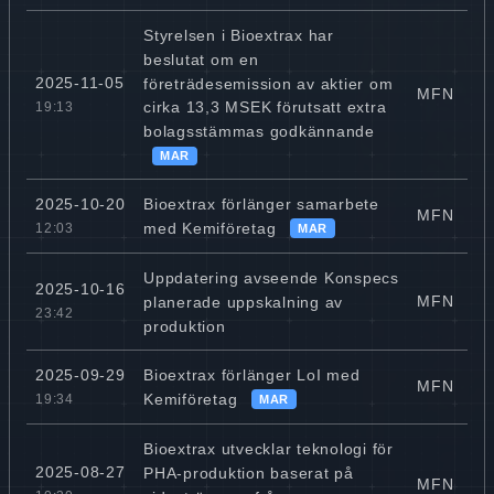
Styrelsen i Bioextrax har
beslutat om en
2025-11-05
företrädesemission av aktier om
MFN
cirka 13,3 MSEK förutsatt extra
19:13
bolagsstämmas godkännande
MAR
Bioextrax förlänger samarbete
2025-10-20
MFN
med Kemiföretag
12:03
MAR
Uppdatering avseende Konspecs
2025-10-16
MFN
planerade uppskalning av
23:42
produktion
Bioextrax förlänger LoI med
2025-09-29
MFN
Kemiföretag
19:34
MAR
Bioextrax utvecklar teknologi för
2025-08-27
PHA-produktion baserat på
MFN