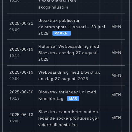
sidoströmmar från
10:30
skogsindustrin
Bioextrax publicerar
2025-08-21
MFN
delårsrapport 1 januari – 30 juni
08:00
2025
MARKN.
Rättelse: Webbsändning med
2025-08-19
MFN
Bioextrax onsdag 27 augusti
10:15
2025
Webbsändning med Bioextrax
2025-08-19
MFN
onsdag 27 augusti 2025
09:00
Bioextrax förlänger LoI med
2025-06-30
MFN
Kemiföretag
16:19
MAR
Bioextrax samarbete med en
2025-06-13
MFN
ledande sockerproducent går
16:00
vidare till nästa fas