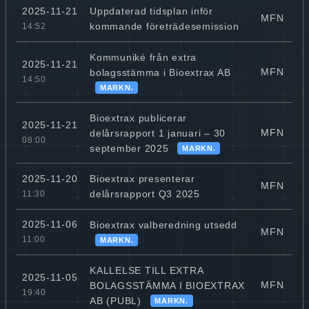
Uppdaterad tidsplan inför
2025-11-21
MFN
kommande företrädesemission
14:52
Kommuniké från extra
2025-11-21
MFN
bolagsstämma i Bioextrax AB
14:50
MARKN.
Bioextrax publicerar
2025-11-21
MFN
delårsrapport 1 januari – 30
08:00
september 2025
MARKN.
Bioextrax presenterar
2025-11-20
MFN
delårsrapport Q3 2025
11:30
2025-11-06
Bioextrax valberedning utsedd
MFN
11:00
MARKN.
KALLELSE TILL EXTRA
2025-11-05
MFN
BOLAGSSTÄMMA I BIOEXTRAX
19:40
AB (PUBL)
MARKN.