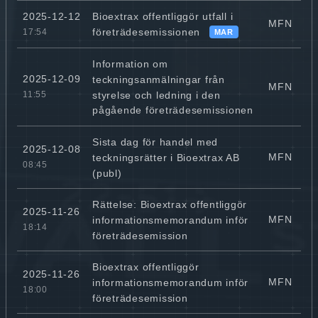
Bioextrax offentliggör utfall i
2025-12-12
MFN
företrädesemissionen
17:54
MAR
Information om
2025-12-09
teckningsanmälningar från
MFN
styrelse och ledning i den
11:55
pågående företrädesemissionen
Sista dag för handel med
2025-12-08
MFN
teckningsrätter i Bioextrax AB
08:45
(publ)
Rättelse: Bioextrax offentliggör
2025-11-26
MFN
informationsmemorandum inför
18:14
företrädesemission
Bioextrax offentliggör
2025-11-26
MFN
informationsmemorandum inför
18:00
företrädesemission