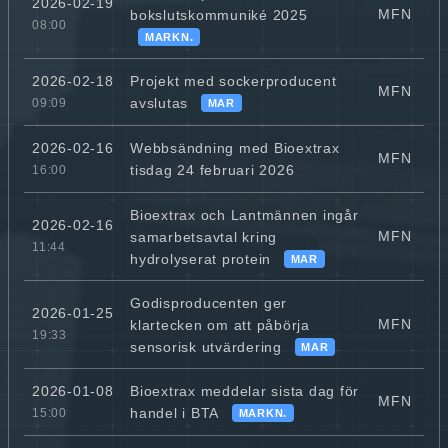
2026-02-19
MFN
bokslutskommuniké 2025
08:00
MARKN.
Projekt med sockerproducent
2026-02-18
MFN
avslutas
09:09
MAR
Webbsändning med Bioextrax
2026-02-16
MFN
tisdag 24 februari 2026
16:00
Bioextrax och Lantmännen ingår
2026-02-16
MFN
samarbetsavtal kring
11:44
hydrolyserat protein
MAR
Godisproducenten ger
2026-01-25
MFN
klartecken om att påbörja
19:33
sensorisk utvärdering
MAR
Bioextrax meddelar sista dag för
2026-01-08
MFN
handel i BTA
15:00
MARKN.