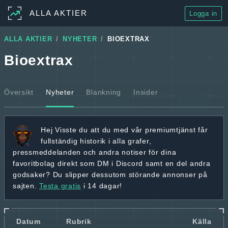
ALLA AKTIER
Logga in
ALLA AKTIER
NYHETER
BIOEXTRAX
Bioextrax
Översikt
Nyheter
Blankning
Insider
Hej
Visste du att du med vår premiumtjänst får
fullständig historik
i alla grafer,
pressmeddelanden och andra
notiser för dina
favoritbolag
direkt som DM i Discord samt en del andra
godsaker? Du slipper dessutom störande annonser på
sajten.
Testa gratis
i 14 dagar!
Datum
Rubrik
Källa