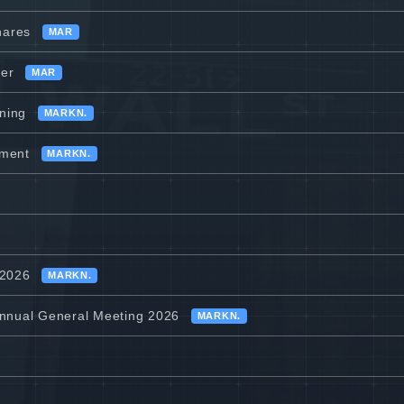
hares
MAR
ier
MAR
dning
MARKN.
ement
MARKN.
 2026
MARKN.
Annual General Meeting 2026
MARKN.