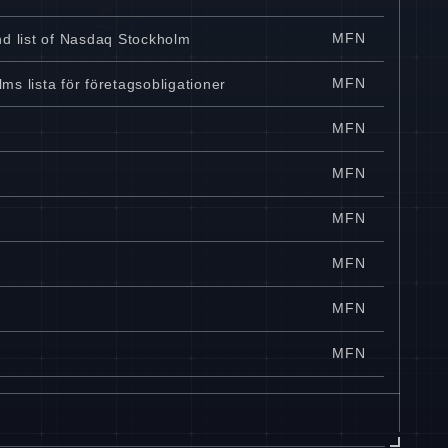
MFN
nd list of Nasdaq Stockholm
MFN
ms lista för företagsobligationer
MFN
MFN
MFN
MFN
MFN
MFN