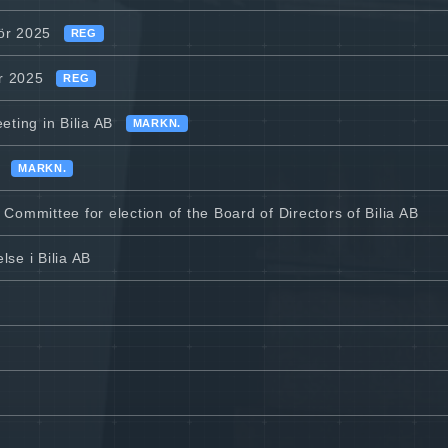
för 2025
REG
or 2025
REG
ting in Bilia AB
MARKN.
MARKN.
Committee for election of the Board of Directors of Bilia AB
lse i Bilia AB