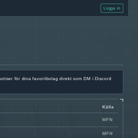
Logga in
notiser för dina favoritbolag
direkt som DM i Discord
Källa
MFN
MFN