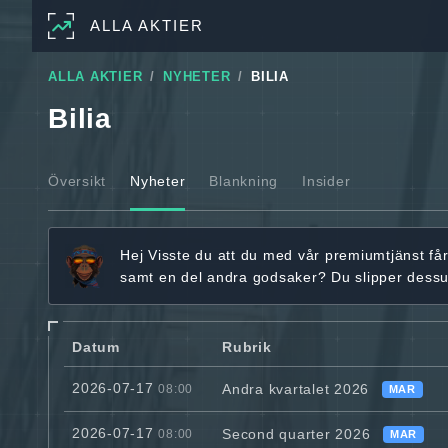
ALLA AKTIER
ALLA AKTIER
NYHETER
BILIA
Bilia
Översikt
Nyheter
Blankning
Insider
Hej
Visste du att du med vår premiumtjänst få
samt en del andra godsaker? Du slipper dess
Datum
Rubrik
2026-07-17
Andra kvartalet 2026
08:00
MAR
2026-07-17
Second quarter 2026
08:00
MAR