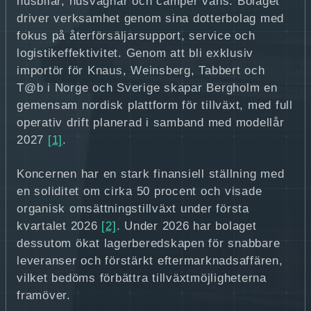
husbilar, husvagnar och camper vans. Bolaget
driver verksamhet genom sina dotterbolag med
fokus på återförsäljarsupport, service och
logistikeffektivitet. Genom att bli exklusiv
importör för Knaus, Weinsberg, Tabbert och
T@b i Norge och Sverige skapar Bergholm en
gemensam nordisk plattform för tillväxt, med full
operativ drift planerad i samband med modellår
2027
[1]
.
Koncernen har en stark finansiell ställning med
en soliditet om cirka 50 procent och visade
organisk omsättningstillväxt under första
kvartalet 2026
[2]
. Under 2026 har bolaget
dessutom ökat lagerberedskapen för snabbare
leveranser och förstärkt eftermarknadsaffären,
vilket bedöms förbättra tillväxtmöjligheterna
framöver.