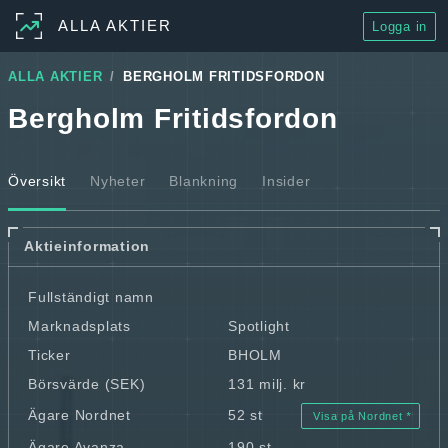
ALLA AKTIER
Logga in
ALLA AKTIER
BERGHOLM FRITIDSFORDON
Bergholm Fritidsfordon
Översikt
Nyheter
Blankning
Insider
Aktieinformation
Fullständigt namn
Marknadsplats
Spotlight
Ticker
BHOLM
Börsvärde (SEK)
131 milj. kr
Ägare Nordnet
52 st
Visa på Nordnet
Ägare Avanza
190 st