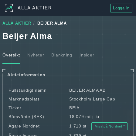
ALLA AKTIER
Logga in
ALLA AKTIER
BEIJER ALMA
Beijer Alma
Översikt
Nyheter
Blankning
Insider
Aktieinformation
Fullständigt namn
BEIJER ALMA AB
Marknadsplats
Stockholm Large Cap
Ticker
BEIA
Börsvärde (SEK)
18 079 milj. kr
Ägare Nordnet
1 710 st
Visa på Nordnet
Ägare Avanza
7 339 st