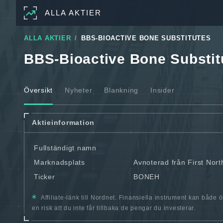
ALLA AKTIER
ALLA AKTIER
BBS-BIOACTIVE BONE SUBSTITUTES
BBS-Bioactive Bone Substit
Översikt
Nyheter
Blankning
Insider
Aktieinformation
Fullständigt namn
Marknadsplats
Avnoterad från First Nor
Ticker
BONEH
Affiliate-länk till Nordnet. Finansiella instrument kan både 
en risk att du inte får tillbaka de pengar du investerar.