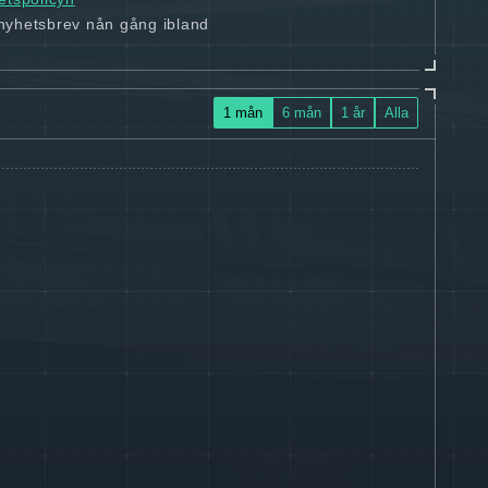
 nyhetsbrev nån gång ibland
1 mån
6 mån
1 år
Alla