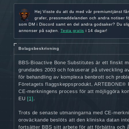
Hej
Visste du att du med vår premiumtjänst få
grafer, pressmeddelanden och andra
notiser f
som DM i Discord samt en del andra godsaker? Du sl
annonser på sajten.
Testa gratis
i 14 dagar!
Bolagsbeskrivning
BBS-Bioactive Bone Substitutes är ett finskt 
grundades 2003 och fokuserar på utveckling av
för behandling av komplexa benbrott och prob
Företagets flaggskeppsprodukt, ARTEBONE® Pa
CE-merkningens process för att möjliggöra ko
EU
[1]
.
Trots de senaste utmaningarna med CE-merkni
oroväckande beslöts att den kliniska datan in
fortsätter BBS sitt arbete för att förbättra och