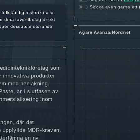
Skicka även gärna ett
r
fullständig historik
i alla
ör dina favoritbolag
direkt
ipper dessutom störande
Ägare Avanza/Nordnet
medicinteknikföretag som
 innovativa produkter
lem med benläkning.
ste, är i slutfasen av
mmersialisering inom
ngen, där det
te uppfyllde MDR-kraven,
 återlämna en ny