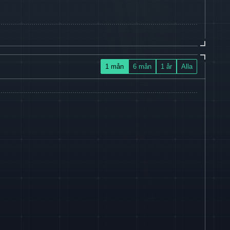
1 mån
6 mån
1 år
Alla