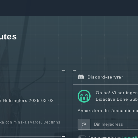
utes
Discord-servrar
Oh no! Vi har inge
Bioactive Bone Subs
th Helsingfors 2025-03-02
Annars kan du lämna din mej
öka och minska i värde. Det finns
@
Jag accepterar
integri