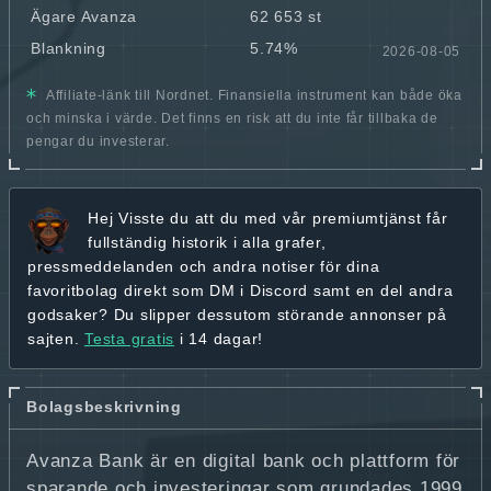
Ägare Avanza
62 653 st
Blankning
5.74%
2026-08-05
Affiliate-länk till Nordnet. Finansiella instrument kan både öka
och minska i värde. Det finns en risk att du inte får tillbaka de
pengar du investerar.
Hej
Visste du att du med vår premiumtjänst får
fullständig historik
i alla grafer,
pressmeddelanden och andra
notiser för dina
favoritbolag
direkt som DM i Discord samt en del andra
godsaker? Du slipper dessutom störande annonser på
sajten.
Testa gratis
i 14 dagar!
Bolagsbeskrivning
Avanza Bank är en digital bank och plattform för
sparande och investeringar som grundades 1999