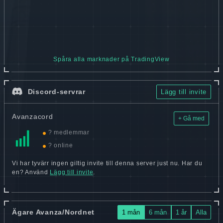
Spåra alla marknader på TradingView
Discord-servrar
Lägg till invite
Avanzacord
+ Gå med
? medlemmar
? online
Vi har tyvärr ingen giltig invite till denna server just nu. Har du
en? Använd
Lägg till invite
.
Ägare Avanza/Nordnet
1 mån
6 mån
1 år
Alla