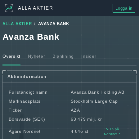
ALLA AKTIER
Logga in
ALLA AKTIER
AVANZA BANK
Avanza Bank
Översikt
Nyheter
Blankning
Insider
Aktieinformation
Fullständigt namn
Avanza Bank Holding AB
Marknadsplats
Stockholm Large Cap
Ticker
AZA
Börsvärde (SEK)
63 479 milj. kr
Visa på
Ägare Nordnet
4 846 st
Nordnet