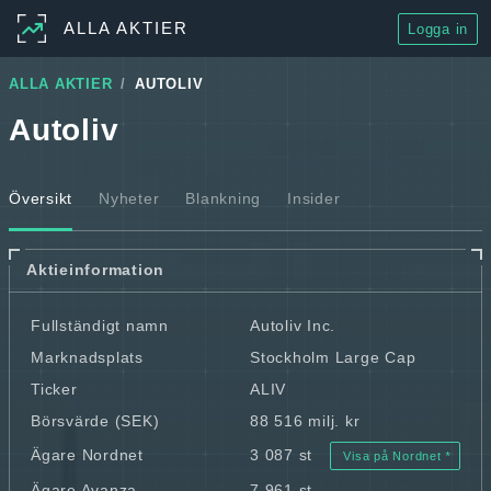
ALLA AKTIER
Logga in
ALLA AKTIER
AUTOLIV
Autoliv
Översikt
Nyheter
Blankning
Insider
Aktieinformation
Fullständigt namn
Autoliv Inc.
Marknadsplats
Stockholm Large Cap
Ticker
ALIV
Börsvärde (SEK)
88 516 milj. kr
Ägare Nordnet
3 087 st
Visa på Nordnet
Ägare Avanza
7 961 st