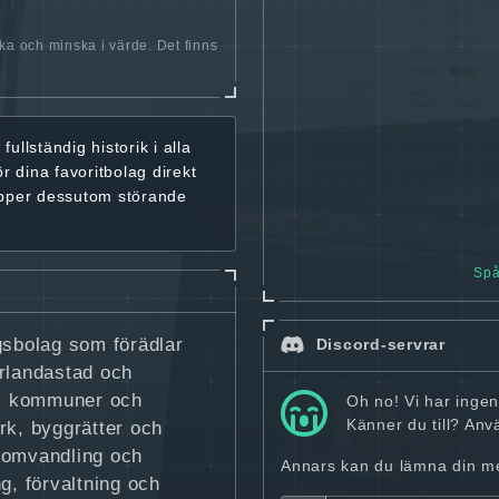
öka och minska i värde. Det finns
r
fullständig historik
i alla
ör dina favoritbolag
direkt
ipper dessutom störande
Spå
gsbolag som förädlar
Discord-servrar
Arlandastad och
s, kommuner och
Oh no! Vi har inge
Känner du till? An
rk, byggrätter och
 omvandling och
Annars kan du lämna din mej
g, förvaltning och