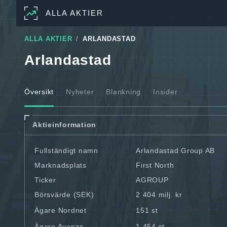
ALLA AKTIER
ALLA AKTIER
ARLANDASTAD
Arlandastad
Översikt
Nyheter
Blankning
Insider
Aktieinformation
Fullständigt namn
Arlandastad Group AB
Marknadsplats
First North
Ticker
AGROUP
Börsvärde (SEK)
2 404 milj. kr
Ägare Nordnet
151 st
Ägare Avanza
1 454 st