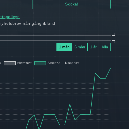
tetspolicyn
 nyhetsbrev nån gång ibland
1 mån
6 mån
1 år
Alla