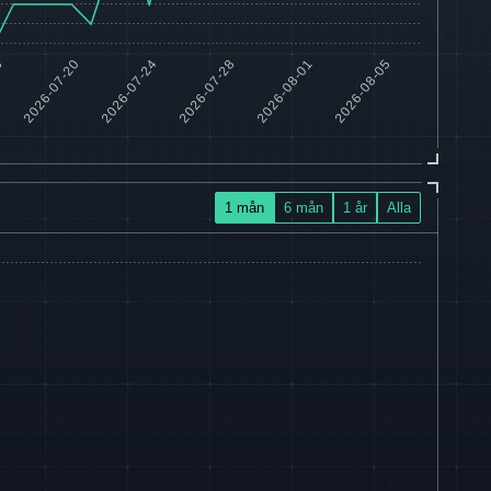
1 mån
6 mån
1 år
Alla