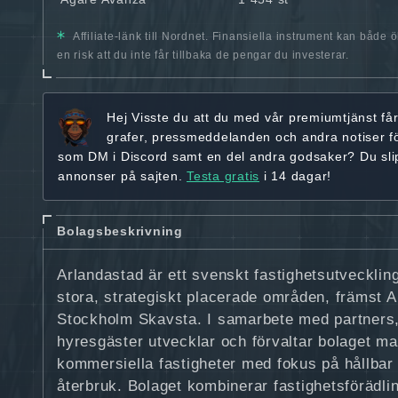
Affiliate-länk till Nordnet. Finansiella instrument kan både 
en risk att du inte får tillbaka de pengar du investerar.
Hej
Visste du att du med vår premiumtjänst få
grafer, pressmeddelanden och andra
notiser f
som DM i Discord samt en del andra godsaker? Du sl
annonser på sajten.
Testa gratis
i 14 dagar!
Bolagsbeskrivning
Arlandastad är ett svenskt fastighetsutvecklin
stora, strategiskt placerade områden, främst 
Stockholm Skavsta. I samarbete med partner
hyresgäster utvecklar och förvaltar bolaget ma
kommersiella fastigheter med fokus på hållbar
återbruk. Bolaget kombinerar fastighetsförädlin