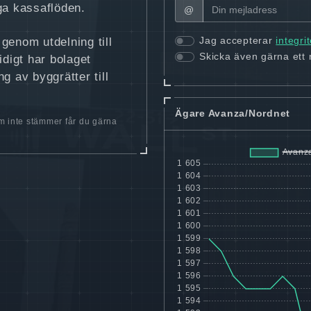
ga kassaflöden.
@
Jag accepterar
integri
genom utdelning till
Skicka även gärna ett
idigt har bolaget
g av byggrätter till
Ägare Avanza/Nordnet
 inte stämmer får du gärna