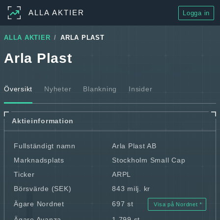
ALLA AKTIER
Logga in
ALLA AKTIER
ARLA PLAST
Arla Plast
Översikt
Nyheter
Blankning
Insider
Aktieinformation
Fullständigt namn
Arla Plast AB
Marknadsplats
Stockholm Small Cap
Ticker
ARPL
Börsvärde (SEK)
843 milj. kr
Ägare Nordnet
697 st
Visa på Nordnet
Ägare Avanza
1 799 st