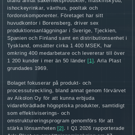
bland annat säkerhetsprodukter, maskinskydd,
ishockeyrinkar, växthus, pooltak och
fordonskomponenter. Företaget har sitt
huvudkontor i Borensberg, driver sex
produktionsanläggningar i Sverige, Tjeckien,
Spanien och Finland samt en distributionsenhet i
Tyskland, omsätter cirka 1 400 MSEK, har
omkring 400 medarbetare och levererar till över
1 200 kunder i mer än 50 länder
[1]
. Arla Plast
grundades 1969.
Bolaget fokuserar på produkt- och
processutveckling, bland annat genom förvärvet
av Aikolon Oy för att kunna erbjuda
vidareförädlade högoptiska produkter, samtidigt
som effektiviserings- och
omstruktureringsprogram genomförs för att
stärka lönsamheten
[2]
. I Q1 2026 rapporterade