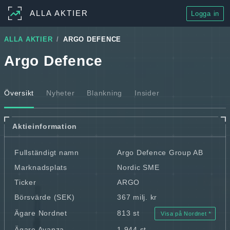
ALLA AKTIER
Logga in
ALLA AKTIER
ARGO DEFENCE
Argo Defence
Översikt
Nyheter
Blankning
Insider
Aktieinformation
Fullständigt namn
Argo Defence Group AB
Marknadsplats
Nordic SME
Ticker
ARGO
Börsvärde (SEK)
367 milj. kr
Ägare Nordnet
813 st
Visa på Nordnet
Ägare Avanza
1 944 st