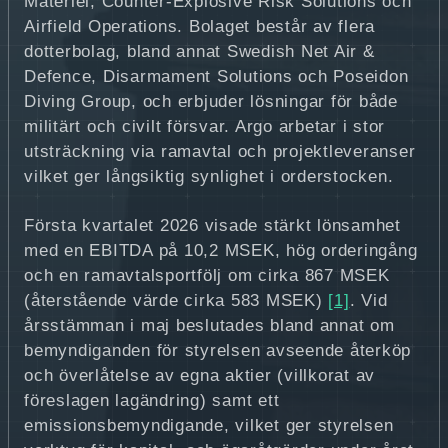
Materiel, Counter-Explosive Risk Solutions och
Airfield Operations. Bolaget består av flera
dotterbolag, bland annat Swedish Net Air &
Defence, Disarmament Solutions och Poseidon
Diving Group, och erbjuder lösningar för både
militärt och civilt försvar. Argo arbetar i stor
utsträckning via ramavtal och projektleveranser
vilket ger långsiktig synlighet i orderstocken.
Första kvartalet 2026 visade stärkt lönsamhet
med en EBITDA på 10,2 MSEK, hög orderingång
och en ramavtalsportfölj om cirka 867 MSEK
(återstående värde cirka 583 MSEK)
[1]
. Vid
årsstämman i maj beslutades bland annat om
bemyndiganden för styrelsen avseende återköp
och överlåtelse av egna aktier (villkorat av
föreslagen lagändring) samt ett
emissionsbemyndigande, vilket ger styrelsen