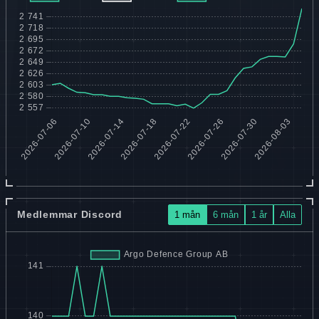
Medlemmar Discord
1 mån
6 mån
1 år
Alla