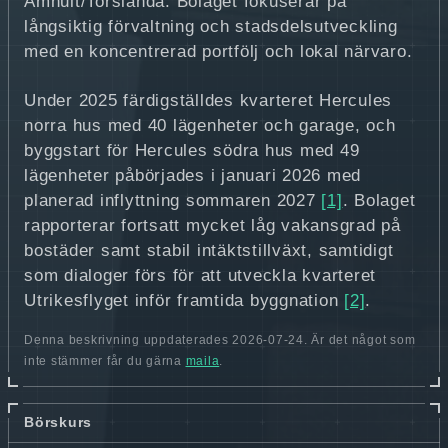
Amhult/Torslanda. Bolaget fokuserar på
långsiktig förvaltning och stadsdelsutveckling
med en koncentrerad portfölj och lokal närvaro.
Under 2025 färdigställdes kvarteret Hercules
norra hus med 40 lägenheter och garage, och
byggstart för Hercules södra hus med 49
lägenheter påbörjades i januari 2026 med
planerad inflyttning sommaren 2027
[1]
. Bolaget
rapporterar fortsatt mycket låg vakansgrad på
bostäder samt stabil intäktstillväxt, samtidigt
som dialoger förs för att utveckla kvarteret
Utrikesflyget inför framtida byggnation
[2]
.
Denna beskrivning uppdaterades 2026-07-24. Är det något som
inte stämmer får du gärna
maila
.
Börskurs