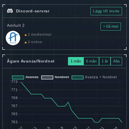
Discord-servrar
Lägg till invite
Amhult 2
+ Gå med
2 medlemmar
0 online
Ägare Avanza/Nordnet
1 mån
6 mån
1 år
Alla