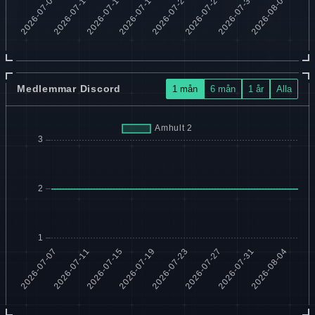
Medlemmar Discord
1 mån
6 mån
1 år
Alla