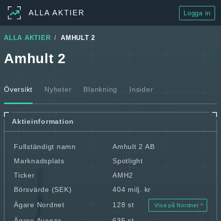
ALLA AKTIER
Logga in
ALLA AKTIER
AMHULT 2
Amhult 2
Översikt
Nyheter
Blankning
Insider
Aktieinformation
Fullständigt namn
Amhult 2 AB
Marknadsplats
Spotlight
Ticker
AMH2
Börsvärde (SEK)
404 milj. kr
Ägare Nordnet
128 st
Visa på Nordnet
Ägare Avanza
635 st