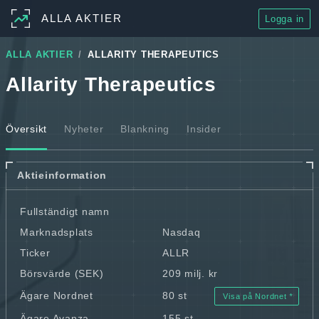
ALLA AKTIER
Logga in
ALLA AKTIER
ALLARITY THERAPEUTICS
Allarity Therapeutics
Översikt
Nyheter
Blankning
Insider
Aktieinformation
Fullständigt namn
Marknadsplats
Nasdaq
Ticker
ALLR
Börsvärde (SEK)
209 milj. kr
Ägare Nordnet
80 st
Visa på Nordnet
Ägare Avanza
155 st