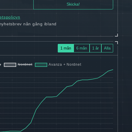
tetspolicyn
 nyhetsbrev nån gång ibland
1 mån
6 mån
1 år
Alla