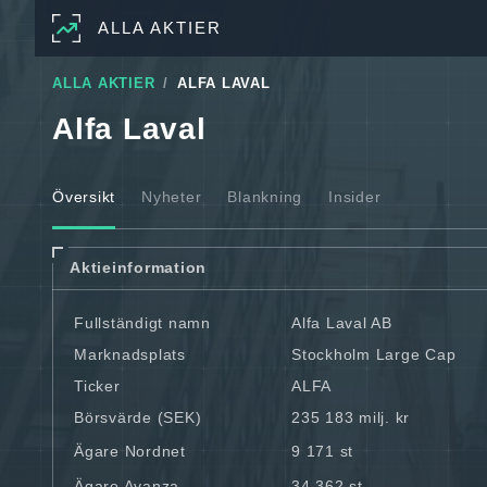
ALLA AKTIER
ALLA AKTIER
ALFA LAVAL
Alfa Laval
Översikt
Nyheter
Blankning
Insider
Aktieinformation
Fullständigt namn
Alfa Laval AB
Marknadsplats
Stockholm Large Cap
Ticker
ALFA
Börsvärde (SEK)
235 183 milj. kr
Ägare Nordnet
9 171 st
Ägare Avanza
34 362 st