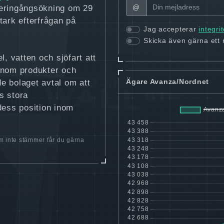
@
deringångsökning om 29
stark efterfrågan på
Jag accepterar
integri
Skicka även gärna ett
, vatten och sjöfart att
enom produkter och
Ägare Avanza/Nordnet
e bolaget avtal om att
s stora
 dess position inom
 inte stämmer får du gärna