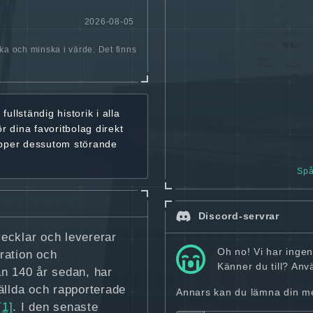
2026-08-05
öka och minska i värde. Det finns
r
fullständig historik
i alla
ör dina favoritbolag
direkt
ipper dessutom störande
Spå
Discord-servrar
vecklar och levererar
Oh no! Vi har ingen
ration och
Känner du till? An
än 140 år sedan, har
ällda och rapporterade
Annars kan du lämna din mej
[1]
. I den senaste