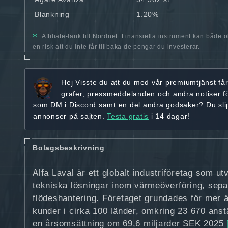
Blankning
1.20%
Affiliate-länk till Nordnet. Finansiella instrument kan både 
en risk att du inte får tillbaka de pengar du investerar.
Hej
Visste du att du med vår premiumtjänst få
grafer, pressmeddelanden och andra
notiser f
som DM i Discord samt en del andra godsaker? Du sl
annonser på sajten.
Testa gratis
i 14 dagar!
Bolagsbeskrivning
Alfa Laval är ett globalt industriföretag som ut
tekniska lösningar inom värmeöverföring, sepa
flödeshantering. Företaget grundades för mer 
kunder i cirka 100 länder, omkring 23 670 anst
en årsomsättning om 69,6 miljarder SEK 2025