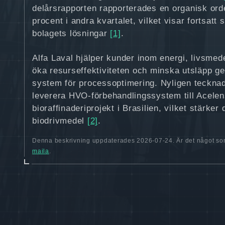
delårsrapporten rapporterades en organisk or
procent i andra kvartalet, vilket visar fortsatt 
bolagets lösningar
[1]
.
Alfa Laval hjälper kunder inom energi, livsmedel
öka resurseffektiviteten och minska utsläpp g
system för processoptimering. Nyligen tecknad
leverera HVO‑förbehandlingssystem till Acelen
bioraffinaderiprojekt i Brasilien, vilket stärker
biodrivmedel
[2]
.
Denna beskrivning uppdaterades 2026-07-24. Är det något som
maila
.