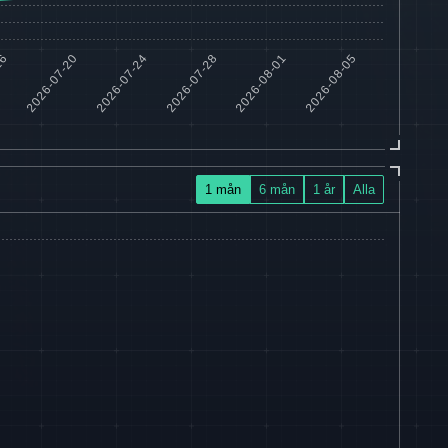
1 mån
6 mån
1 år
Alla