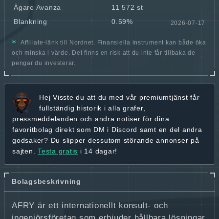
Ägare Avanza
11 572 st
Blankning
0.59%
2026-07-17
Affiliate-länk till Nordnet. Finansiella instrument kan både öka
och minska i värde. Det finns en risk att du inte får tillbaka de
pengar du investerar.
Hej
Visste du att du med vår premiumtjänst får
fullständig historik
i alla grafer,
pressmeddelanden och andra
notiser för dina
favoritbolag
direkt som DM i Discord samt en del andra
godsaker? Du slipper dessutom störande annonser på
sajten.
Testa gratis
i 14 dagar!
Bolagsbeskrivning
AFRY är ett internationellt konsult- och
ingenjörsföretag som erbjuder hållbara lösningar