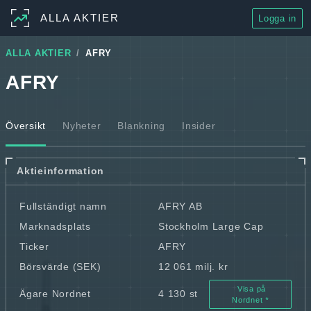
ALLA AKTIER
Logga in
ALLA AKTIER
AFRY
AFRY
Översikt
Nyheter
Blankning
Insider
Aktieinformation
Fullständigt namn
AFRY AB
Marknadsplats
Stockholm Large Cap
Ticker
AFRY
Börsvärde (SEK)
12 061 milj. kr
Visa på
Ägare Nordnet
4 130 st
Nordnet