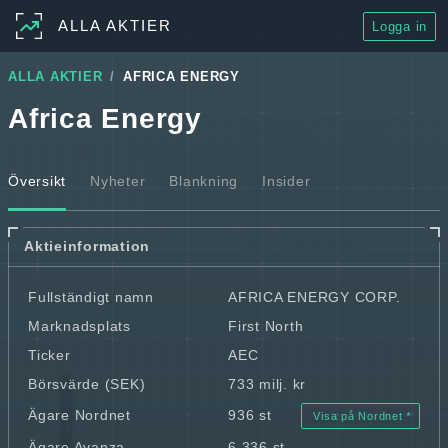
ALLA AKTIER
Logga in
ALLA AKTIER
AFRICA ENERGY
Africa Energy
Översikt
Nyheter
Blankning
Insider
Aktieinformation
Fullständigt namn
AFRICA ENERGY CORP.
Marknadsplats
First North
Ticker
AEC
Börsvärde (SEK)
733 milj. kr
Ägare Nordnet
936 st
Visa på Nordnet
Ägare Avanza
6 336 st