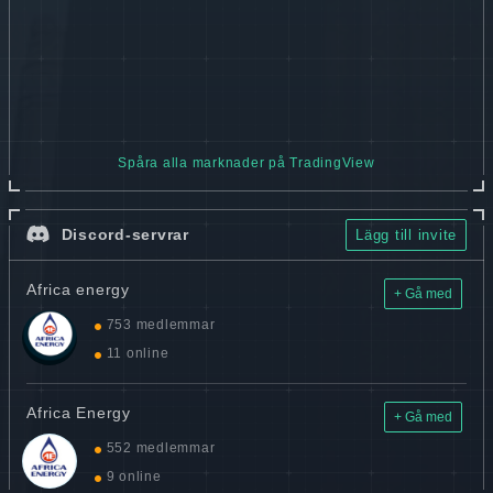
Spåra alla marknader på TradingView
Discord-servrar
Lägg till invite
Africa energy
+ Gå med
753 medlemmar
11 online
Africa Energy
+ Gå med
552 medlemmar
9 online