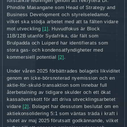
förstärkte ledningen genom att rekrytera Dr.
Phindile Masangane som Head of Strategy and
Business Development och styrelseledamot,
vilket ska stödja arbetet med att ta fälten vidare
mot utveckling
[1]
. Huvudfokus är Block
11B/12B utanför Sydafrika, där fält som
Brulpadda och Luiperd har identifierats som
stora gas- och kondensatfyndigheter med
kommersiell potential
[2]
.
Under våren 2025 förbättrades bolagets likviditet
genom en icke-börsnoterad nyemission och en
aktie-för-skuld-transaktion som innebar full
återbetalning av tidigare skulder och ett ökat
kassaöverskott för att driva utvecklingsarbetet
vidare
[2]
. Bolaget har dessutom beslutat om en
aktiekonsolidering 5:1 som väntas träda i kraft i
slutet av maj 2025 förutsatt godkännande, vilket