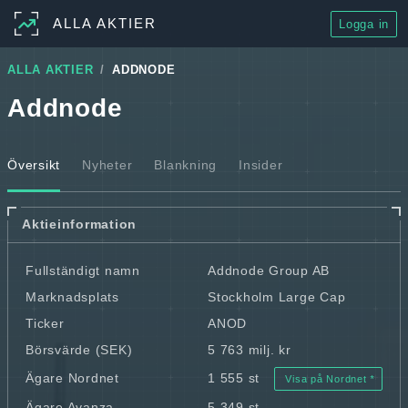
ALLA AKTIER
Logga in
ALLA AKTIER
ADDNODE
Addnode
Översikt
Nyheter
Blankning
Insider
Aktieinformation
Fullständigt namn
Addnode Group AB
Marknadsplats
Stockholm Large Cap
Ticker
ANOD
Börsvärde (SEK)
5 763 milj. kr
Ägare Nordnet
1 555 st
Visa på Nordnet
Ägare Avanza
5 349 st