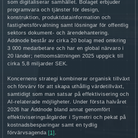
som digitaliserar samhället. Bolaget erbjuder
programvara och tjänster för design,
konstruktion, produktdatainformation och
fastighetsförvaltning samt lösningar för offentlig
sektors dokument- och ärendehantering.
Addnode består av cirka 20 bolag med omkring
3 000 medarbetare och har en global närvaro i
20 länder; nettoomsättningen 2025 uppgick till
cirka 5,8 miljarder SEK.
Koncernens strategi kombinerar organisk tillväxt
och förvärv för att skapa uthållig värdetillväxt,
samtidigt som man satsar på effektivisering och
AI-relaterade möjligheter. Under första halvåret
2026 har Addnode bland annat genomfört
effektiviseringsåtgärder i Symetri och pekat på
kostnadsbesparingar samt en tydlig
förvärvsagenda
[1]
.