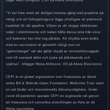
säger Mats Lundgren, CSO på Abera Bioscience.
"Vi ser fram emot att äntligen komma igång med projektet på
riktigt och att förhoppningsvis lägga ytterligare en preklinisk
kandidat till vår pipeline. Vikten av att stoppa infektionen
redan i slemhinnorna och sedan hålla dessa rena från virus
och bakterier kan inte nog påtalas. Att skydda även andra
med en vaccination är generellt viktigt men en
"gamechanger" när det gäller skydd av immunoförsvagade
som till exempel äldre och sjuka på äldreboende och
sjukhus", tillägger Maria Alriksson, VD på Abera Bioscience.
CEPI är en global organisation som finansieras av bland
andra Bill & Melinda Gates Foundation, Wellcome Trust samt
en rad länder och internationella hälsomyndigheter. Under
covid-19-pandemin spelade CEPI en avgörande roll genom
att finansiera och samordna utvecklingen av flera av de
första vaccinerna.