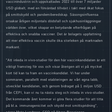
vaccinindustrin och uppskattades 2022 till över 7 miljarder
USD globalt, med en förväntad tillväxt i takt med ökat fokus
på smittskydd och pandemiberedskap. Säsongsinfluensa
orsakar årligen miljontals dödsfall och sjukhusinläggningar
världen över, vilket skapar en betydande efterfrågan på
effektiva och snabba vacciner. Det är bolagets uppfattning
att mer effektiva vaccin skulle öka storleken på marknaden
markant.
"Att inleda in vivo-studier för den här vaccinkandidaten är ett
viktigt framsteg för oss och visar återigen att vi på mycket
kort tid kan ta fram en vaccinkandidat. Vi har under
sommaren, parallellt med etableringen av vårt egna labb,
utvecklat kandidaten, och genom bidraget på 1 miljon USD
från CEPI, kan vi nu ta nästa steg och inleda in vivo-studier.
Det kommande året kommer vi göra flera studier för att titta
på bl.a. immunogenicitet och skydd mot smittspridning",