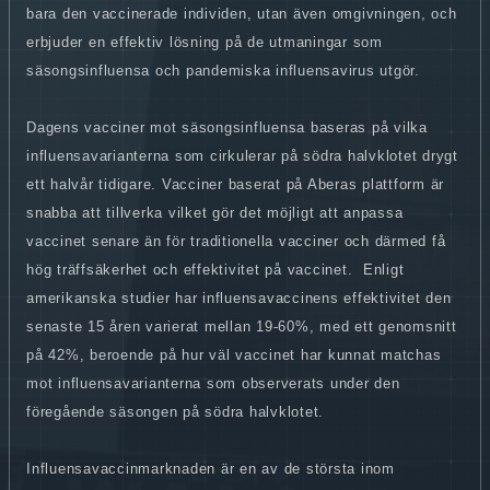
bara den vaccinerade individen, utan även omgivningen, och
erbjuder en effektiv lösning på de utmaningar som
säsongsinfluensa och pandemiska influensavirus utgör.
Dagens vacciner mot säsongsinfluensa baseras på vilka
influensavarianterna som cirkulerar på södra halvklotet drygt
ett halvår tidigare. Vacciner baserat på Aberas plattform är
snabba att tillverka vilket gör det möjligt att anpassa
vaccinet senare än för traditionella vacciner och därmed få
hög träffsäkerhet och effektivitet på vaccinet.
Enligt
amerikanska studier har influensavaccinens effektivitet den
senaste 15 åren varierat mellan 19-60%, med ett genomsnitt
på 42%, beroende på hur väl vaccinet har kunnat matchas
mot influensavarianterna som observerats under den
föregående säsongen på södra halvklotet.
Influensavaccinmarknaden är en av de största inom