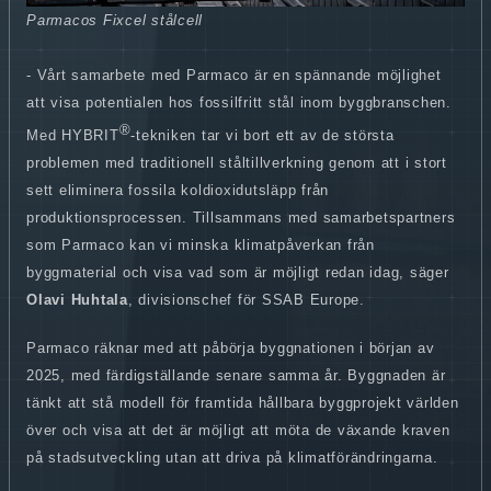
Parmacos Fixcel stålcell
- Vårt samarbete med Parmaco är en spännande möjlighet
att visa potentialen hos fossilfritt stål inom byggbranschen.
®
Med HYBRIT
-tekniken tar vi bort ett av de största
problemen med traditionell ståltillverkning genom att i stort
sett eliminera fossila koldioxidutsläpp från
produktionsprocessen. Tillsammans med samarbetspartners
som Parmaco kan vi minska klimatpåverkan från
byggmaterial och visa vad som är möjligt redan idag, säger
Olavi Huhtala
, divisionschef för SSAB Europe.
Parmaco räknar med att påbörja byggnationen i början av
2025, med färdigställande senare samma år. Byggnaden är
tänkt att stå modell för framtida hållbara byggprojekt världen
över och visa att det är möjligt att möta de växande kraven
på stadsutveckling utan att driva på klimatförändringarna.