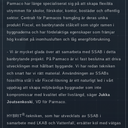
Parmaco har länge specialiserat sig på att skapa flexibla
utrymmen för skolor, förskolor, kontor, bostäder och offentlig
sektor. Centralt för Parmacos framgång är deras unika
produkt Fixcel, en banbrytande stålcell som utgör ramen i
byggnaderna och har fördelaktiga egenskaper som främjar
hög kvalitet på inomhusluften och låg energiförbrukning.
- Vi är mycket glada över att samarbeta med SSAB i detta
banbrytande projekt. På Parmaco är vi fast beslutna att driva
utvecklingen mot hållbart byggande. Vi har redan tekniken
och snart har vi rätt material. Användningen av SSABs
fossilfria stål i vår Fixcel-lösning är ett naturligt led i vårt
uppdrag att skapa miljövänliga byggnader som inte
kompromissar med kvalitet eller livslängd, säger
Jukka
Joutsenkoski
, VD för Parmaco.
®
HYBRIT
-tekniken, som har utvecklats av SSAB i
samarbete med LKAB och Vattenfall, ersätter kol med vätgas