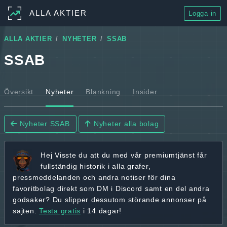
ALLA AKTIER
Logga in
ALLA AKTIER
NYHETER
SSAB
SSAB
Översikt
Nyheter
Blankning
Insider
Nyheter SSAB
Nyheter alla bolag
Hej
Visste du att du med vår premiumtjänst får
fullständig historik
i alla grafer,
pressmeddelanden och andra
notiser för dina
favoritbolag
direkt som DM i Discord samt en del andra
godsaker? Du slipper dessutom störande annonser på
sajten.
Testa gratis
i 14 dagar!