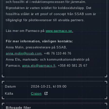
och fossilfri el i reduktionsprocessen för järnmalm.
Biprodukten är vatten istället för koldioxidutsläpp. Det
fossilfria stålet är ett proof of concept från SSAB som är
tillgängligt för pilotleveranser till utvalda partners.
Läs mer om Parmaco på
www.parmaco.se
.
För mer information, vänligen kontakta:
Anna Molin, pressekreterare på SSAB,
anna.molin@ssab.com
, +46 76
110 46 76
Anna Elo
,
marknads- och kommunikationsdirektör på
Parmaco,
anna.elo@parmaco.fi
, +358 40
581 25 67
Datum
2024-10-21, kl 09:00
Källa
Cision
Bifogade filer