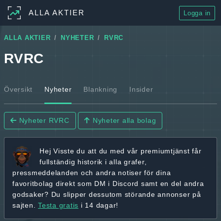
ALLA AKTIER
Logga in
ALLA AKTIER
NYHETER
RVRC
RVRC
Översikt
Nyheter
Blankning
Insider
Nyheter RVRC
Nyheter alla bolag
Hej
Visste du att du med vår premiumtjänst får
fullständig historik
i alla grafer,
pressmeddelanden och andra
notiser för dina
favoritbolag
direkt som DM i Discord samt en del andra
godsaker? Du slipper dessutom störande annonser på
sajten.
Testa gratis
i 14 dagar!