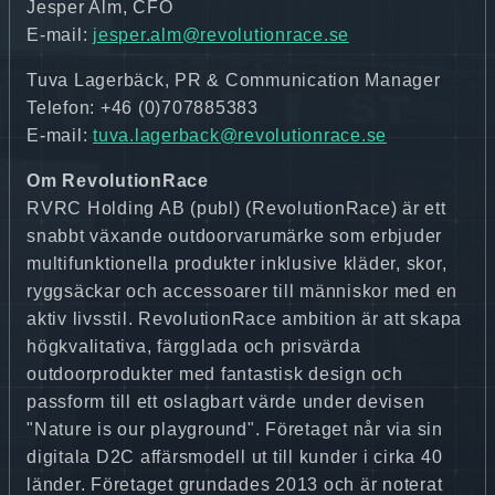
Jesper Alm, CFO
E-mail:
jesper.alm@revolutionrace.se
Tuva Lagerbäck, PR & Communication Manager
Telefon: +46 (0)707885383
E-mail:
tuva.lagerback@revolutionrace.se
Om RevolutionRace
RVRC Holding AB (publ) (RevolutionRace) är ett
snabbt växande outdoorvarumärke som erbjuder
multifunktionella produkter inklusive kläder, skor,
ryggsäckar och accessoarer till människor med en
aktiv livsstil. RevolutionRace ambition är att skapa
högkvalitativa, färgglada och prisvärda
outdoorprodukter med fantastisk design och
passform till ett oslagbart värde under devisen
"Nature is our playground". Företaget når via sin
digitala D2C affärsmodell ut till kunder i cirka 40
länder. Företaget grundades 2013 och är noterat