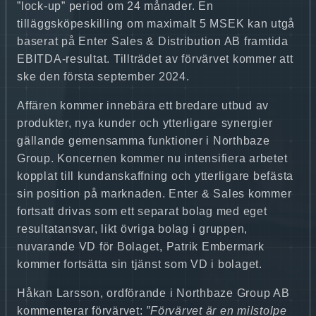
”lock-up” period om 24 månader. En
tilläggsköpeskilling om maximalt 5 MSEK kan utgå
baserat på Enter Sales & Distribution AB framtida
EBITDA-resultat. Tillträdet av förvärvet kommer att
ske den första september 2024.
Affären kommer innebära ett bredare utbud av
produkter, nya kunder och ytterligare synergier
gällande gemensamma funktioner i Northbaze
Group. Koncernen kommer nu intensifiera arbetet
kopplat till kundanskaffning och ytterligare befästa
sin position på marknaden. Enter & Sales kommer
fortsatt drivas som ett separat bolag med eget
resultatansvar, likt övriga bolag i gruppen,
nuvarande VD för Bolaget, Patrik Embermark
kommer fortsätta sin tjänst som VD i bolaget.
Håkan Larsson, ordförande i Northbaze Group AB
kommenterar förvärvet:
”Förvärvet är en milstolpe