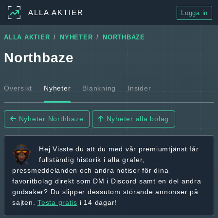
ALLA AKTIER
Logga in
ALLA AKTIER
NYHETER
NORTHBAZE
Northbaze
Översikt
Nyheter
Blankning
Insider
Nyheter Northbaze
Nyheter alla bolag
Hej
Visste du att du med vår premiumtjänst får
fullständig historik
i alla grafer,
pressmeddelanden och andra
notiser för dina
favoritbolag
direkt som DM i Discord samt en del andra
godsaker? Du slipper dessutom störande annonser på
sajten.
Testa gratis
i 14 dagar!