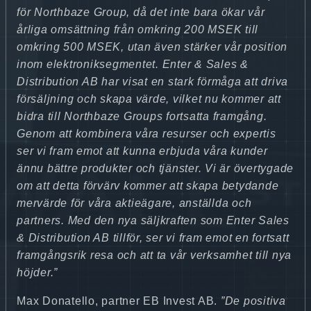
för Northbaze Group, då det inte bara ökar vår
årliga omsättning från omkring 200 MSEK till
omkring 500 MSEK, utan även stärker vår position
inom elektroniksegmentet. Enter & Sales &
Distribution AB
har visat en stark förmåga att driva
försäljning och skapa värde, vilket nu kommer att
bidra till Northbaze Groups fortsatta framgång.
Genom att kombinera våra resurser och expertis
ser vi fram emot att kunna erbjuda våra kunder
ännu bättre produkter och tjänster. Vi är övertygade
om att detta förvärv kommer att skapa betydande
mervärde för våra aktieägare, anställda och
partners. Med den nya säljkraften som Enter Sales
& Distribution AB
tillför, ser vi fram emot en fortsatt
framgångsrik resa och att ta vår verksamhet till nya
höjder.”
Max Donatello, partner EB Invest AB.
”De positiva