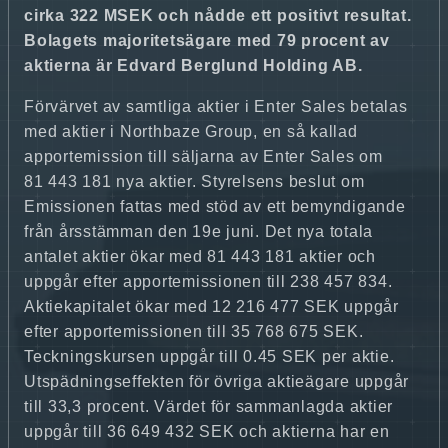
cirka 322 MSEK och nådde ett positivt resultat.
Bolagets majoritetsägare med 79 procent av
aktierna är Edvard Berglund Holding AB.
Förvärvet av samtliga aktier i Enter Sales betalas
med aktier i Northbaze Group, en så kallad
apportemission till säljarna av Enter Sales om
81 443 181 nya aktier. Styrelsens beslut om
Emissionen fattas med stöd av ett bemyndigande
från årsstämman den 19e juni. Det nya totala
antalet aktier ökar med 81 443 181 aktier och
uppgår efter apportemissionen till 238 457 834.
Aktiekapitalet ökar med 12 216 477 SEK uppgår
efter apportemissionen till 35 768 675 SEK.
Teckningskursen uppgår till 0.45 SEK per aktie.
Utspädningseffekten för övriga aktieägare uppgår
till 33,3 procent. Värdet för sammanlagda aktier
uppgår till 36 649 432 SEK och aktierna har en