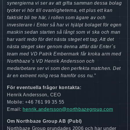
synergierna vi ser av att gifta samman dessa bolag
tycker vi hör till ovanligheterna, ett plus ett kan
faktiskt bli tre här, i rollen som ägare av och
investerare i Enter så har vi hjälpt bolaget för egen
maskin sedan starten så långt som vi ska och man
har varit redo för det nästa steget ett tag. Att det
nästa steget sker genom denna affär där Enter´s
team med VD Patrik Embermark får kroka arm med
Northbaze´s VD Henrik Andersson och
medarbetare ser vi som den perfekta matchen. Det
är en extremt rolig resa framför oss nu.”
För eventuella frågor kontakta:
Henrik Andersson, CEO
Mobile: +46 761 99 35 55
Email:
henrik.andersson@northbazegroup.com
Om Northbaze Group AB (Publ)
Northbaze Group grundades 2006 och har under