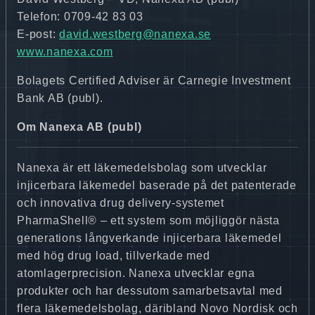
Telefon: 0709-42 83 03
E-post:
david.westberg@nanexa.se
www.nanexa.com
Bolagets Certified Adviser är Carnegie Investment
Bank AB (publ).
Om Nanexa AB (publ)
Nanexa är ett läkemedelsbolag som utvecklar
injicerbara läkemedel baserade på det patenterade
och innovativa drug delivery-systemet
PharmaShell® – ett system som möjliggör nästa
generations långverkande injicerbara läkemedel
med hög drug load, tillverkade med
atomlagerprecision. Nanexa utvecklar egna
produkter och har dessutom samarbetsavtal med
flera läkemedelsbolag, däribland Novo Nordisk och