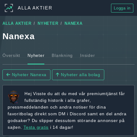
ALLA AKTIER
Logga in
ALLA AKTIER
NYHETER
NANEXA
Nanexa
Översikt
Nyheter
Blankning
Insider
Nyheter Nanexa
Nyheter alla bolag
Hej
Visste du att du med vår premiumtjänst får
fullständig historik
i alla grafer,
pressmeddelanden och andra
notiser för dina
favoritbolag
direkt som DM i Discord samt en del andra
godsaker? Du slipper dessutom störande annonser på
sajten.
Testa gratis
i 14 dagar!