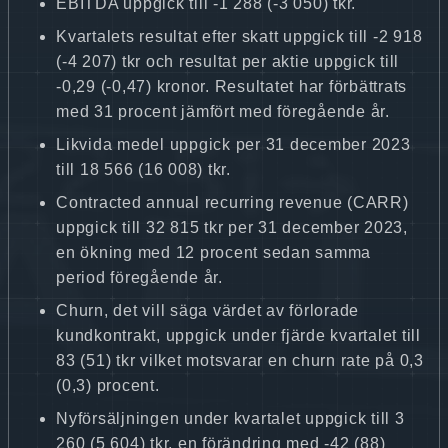
EBITDA uppgick till -1 288 (-3 050) tkr.
Kvartalets resultat efter skatt uppgick till -2 918
(-4 207) tkr och resultat per aktie uppgick till
-0,29 (-0,47) kronor. Resultatet har förbättrats
med 31 procent jämfört med föregående år.
Likvida medel uppgick per 31 december 2023
till 18 566 (16 008) tkr.
Contracted annual recurring revenue (CARR)
uppgick till 32 815 tkr per 31 december 2023,
en ökning med 12 procent sedan samma
period föregående år.
Churn, det vill säga värdet av förlorade
kundkontrakt, uppgick under fjärde kvartalet till
83 (51) tkr vilket motsvarar en churn rate på 0,3
(0,3) procent.
Nyförsäljningen under kvartalet uppgick till 3
260 (5 604) tkr, en förändring med -42 (88)