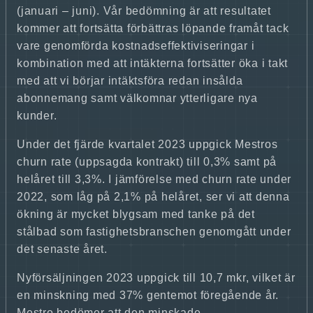
(januari – juni). Vår bedömning är att resultatet
kommer att fortsätta förbättras löpande framåt tack
vare genomförda kostnadseffektiviseringar i
kombination med att intäkterna fortsätter öka i takt
med att vi börjar intäktsföra redan insålda
abonnemang samt välkomnar ytterligare nya
kunder.
Under det fjärde kvartalet 2023 uppgick Mestros
churn rate (uppsagda kontrakt) till 0,3% samt på
helåret till 3,3%. I jämförelse med churn rate under
2022, som låg på 2,1% på helåret, ser vi att denna
ökning är mycket blygsam med tanke på det
stålbad som fastighetsbranschen genomgått under
det senaste året.
Nyförsäljningen 2023 uppgick till 10,7 mkr, vilket är
en minskning med 37% gentemot föregående år.
Mestro bedömer att den minskade