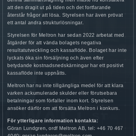
att den dragit ut på tiden och det fortfarande
återstår frågor att lösa. Styrelsen har även prövat
ett antal andra strukturlösningar.
Styrelsen för Meltron har sedan 2022 arbetat med
åtgärder för att vända bolagets negativa
resultatutveckling och kassaflöde. Bolaget har inte
lyckats öka sin försäljning och även efter
betydande kostnadsnedskärningar har ett positivt
kassaflöde inte uppnåtts.
Meltron har nu inte tillgängliga medel för att klara
varken ackumulerade skulder eller förutsebara
betalningar som förfaller inom kort. Styrelsen
ansöker därför om att försätta Meltron i konkurs.
För ytterligare information kontakta:
Göran Lundgren, ordf Meltron AB, tel: +46 70 467
4040; goran.lundgren@meltron.com