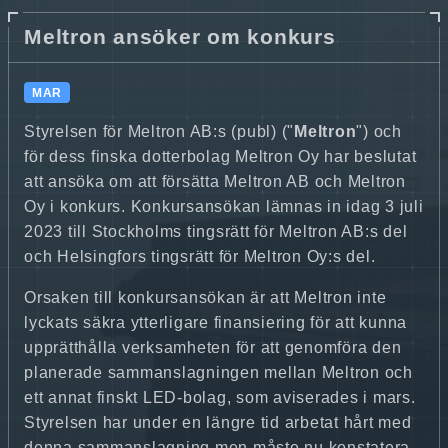
Meltron ansöker om konkurs
MAR
Styrelsen för Meltron AB:s (publ) ("
Meltron
") och
för dess finska dotterbolag Meltron Oy har beslutat
att ansöka om att försätta Meltron AB och Meltron
Oy i konkurs. Konkursansökan lämnas in idag 3 juli
2023 till Stockholms tingsrätt för Meltron AB:s del
och Helsingfors tingsrätt för Meltron Oy:s del.
Orsaken till konkursansökan är att Meltron inte
lyckats säkra ytterligare finansiering för att kunna
upprätthålla verksamheten för att genomföra den
planerade sammanslagningen mellan Meltron och
ett annat finskt LED-bolag, som aviserades i mars.
Styrelsen har under en längre tid arbetat hårt med
denna sammanslagning men måste nu konstatera