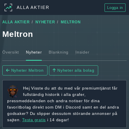
ALLA AKTIER
Logga in
ALLA AKTIER
NYHETER
MELTRON
Meltron
Översikt
Nyheter
Blankning
Insider
Nyheter Meltron
Nyheter alla bolag
Hej
Visste du att du med vår premiumtjänst får
fullständig historik
i alla grafer,
pressmeddelanden och andra
notiser för dina
favoritbolag
direkt som DM i Discord samt en del andra
godsaker? Du slipper dessutom störande annonser på
sajten.
Testa gratis
i 14 dagar!