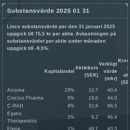
Substansvärde 2025 01 31
Lincs substansvärde per den 31 januari 2025
uppgick till 75,5 kr per aktie. Avkastningen på
substansvärdet per aktie under månaden
uppgick till -9,5%.
Kron
Verkligt
Aktiekurs
p
Kapitalandel
värde
(SEK)
ak
(mkr)
(SE
Arcoma
29%
10,7
40,4
0
Cinclus Pharma
5%
19,0
44,0
0
C-RAD
8%
32,6
86,5
1
Egetis
2%
6,2
46,4
0
Therapeutics
Flerie
1%
48,2
43,3
0