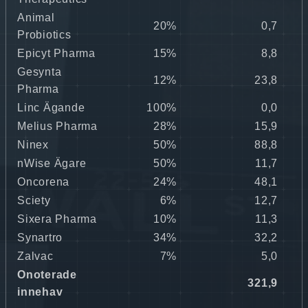
Animal
20%
0,7
0
Probiotics
Epicyt Pharma
15%
8,8
0
Gesynta
12%
23,8
0
Pharma
Linc Ägande
100%
0,0
0
Melius Pharma
28%
15,9
0
Ninex
50%
88,8
1
nWise Ägare
50%
11,7
0
Oncorena
24%
48,1
0
Sciety
6%
12,7
0
Sixera Pharma
10%
11,3
0
Synartro
34%
32,2
0
Zalvac
7%
5,0
0
Onoterade
321,9
5
innehav