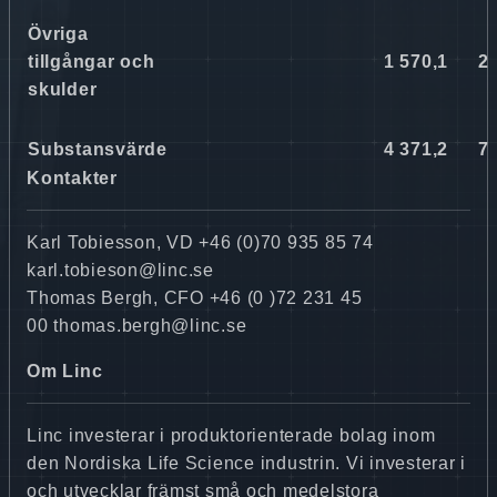
Övriga
tillgångar och
1 570,1
27
skulder
Substansvärde
4 371,2
75
Kontakter
Karl Tobiesson, VD +46 (0)70 935 85 74
karl.tobieson@linc.se
Thomas Bergh, CFO +46 (0 )72 231 45
00 thomas.bergh@linc.se
Om Linc
Linc investerar i produktorienterade bolag inom
den Nordiska Life Science industrin. Vi investerar i
och utvecklar främst små och medelstora