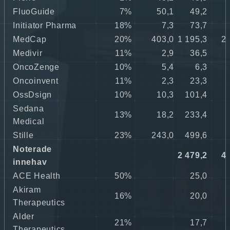
FluoGuide
7%
50,1
49,2
0
Initiator Pharma
18%
7,3
73,7
1
MedCap
20%
403,0
1 195,3
20
Medivir
11%
2,9
36,5
0
OncoZenge
10%
5,4
6,3
0
Oncoinvent
11%
2,3
23,3
0
OssDsign
10%
10,3
101,4
1
Sedana
13%
18,2
233,4
4
Medical
Stille
23%
243,0
499,6
8
Noterade
2 479,2
42
innehav
ACE Health
50%
25,0
0
Akiram
16%
20,0
0
Therapeutics
Alder
21%
17,7
0
Therapeutics