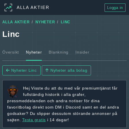
ALLA AKTIER
Logga in
ALLA AKTIER
NYHETER
LINC
Linc
Översikt
Nyheter
Blankning
Insider
Nyheter Linc
Nyheter alla bolag
Hej
Visste du att du med vår premiumtjänst får
fullständig historik
i alla grafer,
pressmeddelanden och andra
notiser för dina
favoritbolag
direkt som DM i Discord samt en del andra
godsaker? Du slipper dessutom störande annonser på
sajten.
Testa gratis
i 14 dagar!