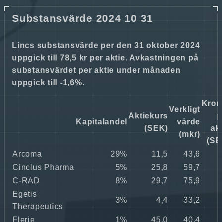
Substansvärde 2024 10 31
Lincs substansvärde per den 31 oktober 2024
uppgick till 78,5 kr per aktie. Avkastningen på
substansvärdet per aktie under månaden
uppgick till -1,6%.
Kron
Verkligt
Aktiekurs
p
Kapitalandel
värde
(SEK)
ak
(mkr)
(SE
Arcoma
29%
11,5
43,6
0
Cinclus Pharma
5%
25,8
59,7
1
C-RAD
8%
29,7
75,9
1
Egetis
3%
4,4
33,2
0
Therapeutics
Flerie
1%
45,0
40,4
0