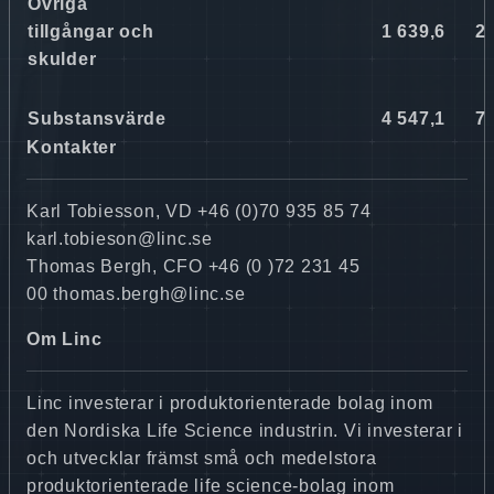
Övriga
tillgångar och
1 639,6
28
skulder
Substansvärde
4 547,1
78
Kontakter
Karl Tobiesson, VD +46 (0)70 935 85 74
karl.tobieson@linc.se
Thomas Bergh, CFO +46 (0 )72 231 45
00 thomas.bergh@linc.se
Om Linc
Linc investerar i produktorienterade bolag inom
den Nordiska Life Science industrin. Vi investerar i
och utvecklar främst små och medelstora
produktorienterade life science-bolag inom