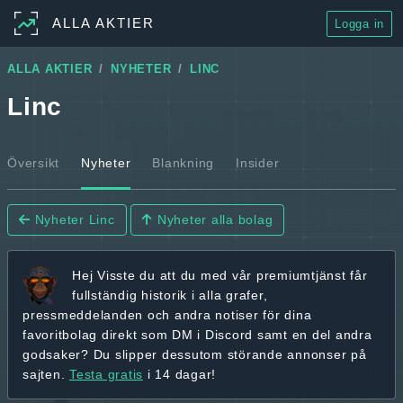
ALLA AKTIER
Logga in
ALLA AKTIER
NYHETER
LINC
Linc
Översikt
Nyheter
Blankning
Insider
Nyheter Linc
Nyheter alla bolag
Hej
Visste du att du med vår premiumtjänst får
fullständig historik
i alla grafer,
pressmeddelanden och andra
notiser för dina
favoritbolag
direkt som DM i Discord samt en del andra
godsaker? Du slipper dessutom störande annonser på
sajten.
Testa gratis
i 14 dagar!