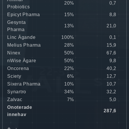
20%
0,7
0
Probiotics
Epicyt Pharma
15%
8,8
0
Gesynta
13%
21,0
0
Pharma
Linc Ägande
100%
0,1
0
Melius Pharma
28%
15,9
0
Ninex
50%
67,6
1
nWise Ägare
50%
9,8
0
Oncorena
22%
40,2
0
Sciety
6%
12,7
0
Sixera Pharma
10%
10,7
0
Synartro
34%
32,2
0
Zalvac
7%
5,0
0
Onoterade
287,6
5
innehav