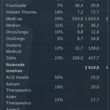
FluoGuide
7%
36,4
35,8
0
Initiator Pharma
18%
7,2
72,7
1
MedCap
20%
543,0
1 610,5
27
Medivir
11%
2,8
36,2
0
OncoZenge
10%
9,8
11,4
0
OssDsign
5%
6,7
34,9
0
Sedana
12%
11,7
138,0
2
Medical
Stille
23%
208,0
427,7
7
Noterade
2 619,9
45
innehav
ACE Health
50%
25,0
0
Akiram
16%
20,0
0
Therapeutics
Alder
21%
17,7
0
Therapeutics
Animal