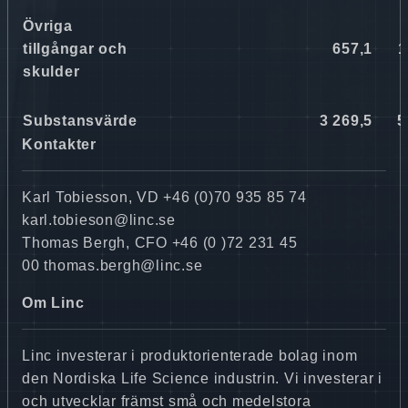
Övriga
tillgångar och
657,1
1
skulder
Substansvärde
3 269,5
5
Kontakter
Karl Tobiesson, VD +46 (0)70 935 85 74
karl.tobieson@linc.se
Thomas Bergh, CFO +46 (0 )72 231 45
00 thomas.bergh@linc.se
Om Linc
Linc investerar i produktorienterade bolag inom
den Nordiska Life Science industrin. Vi investerar i
och utvecklar främst små och medelstora