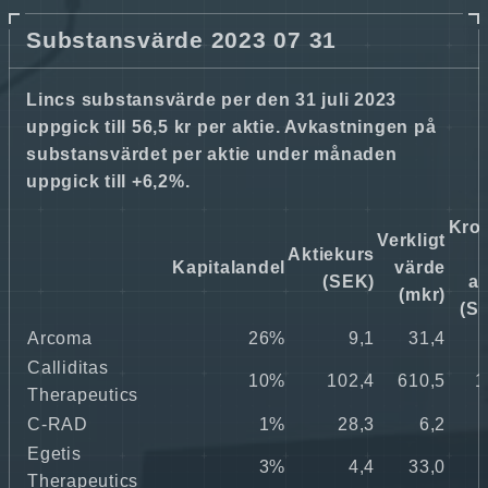
Substansvärde 2023 07 31
Lincs substansvärde per den 31 juli 2023
uppgick till 56,5 kr per aktie. Avkastningen på
substansvärdet per aktie under månaden
uppgick till +6,2%.
Kro
Verkligt
Aktiekurs
Kapitalandel
värde
(SEK)
ak
(mkr)
(S
Arcoma
26%
9,1
31,4
Calliditas
10%
102,4
610,5
1
Therapeutics
C-RAD
1%
28,3
6,2
Egetis
3%
4,4
33,0
Therapeutics