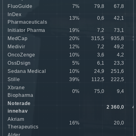
FluoGuide
7%
79,8
67,8
InDex
13%
0,6
42,1
Pharmaceuticals
Initiator Pharma
19%
7,2
73,1
MedCap
20%
315,5
935,8
1
Medivir
12%
7,2
49,2
OncoZenge
10%
3,6
4,2
OssDsign
5%
6,1
23,3
Sedana Medical
10%
24,9
251,6
Stille
39%
112,5
222,5
Xbrane
0%
75,0
9,4
Biopharma
Noterade
2 360,0
4
innehav
Akriam
16%
20,0
Therapeutics
Alder