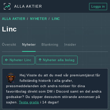
ALLA AKTIER
Logga in
ALLA AKTIER
NYHETER
LINC
Linc
Översikt
Nyheter
Blankning
Insider
Nyheter Linc
Nyheter alla bolag
Hej
Visste du att du med vår premiumtjänst får
fullständig historik
i alla grafer,
pressmeddelanden och andra
notiser för dina
favoritbolag
direkt som DM i Discord samt en del andra
godsaker? Du slipper dessutom störande annonser på
sajten.
Testa gratis
i 14 dagar!