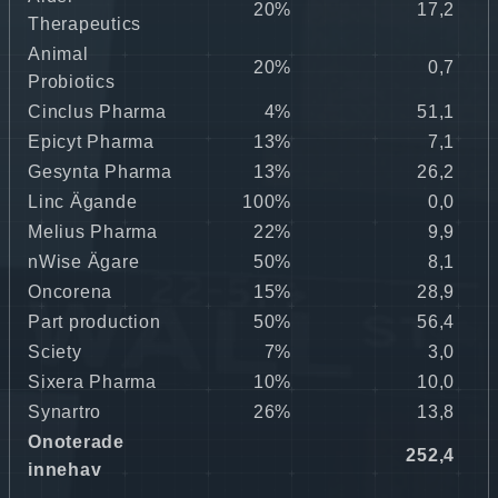
20%
17,2
Therapeutics
Animal
20%
0,7
Probiotics
Cinclus Pharma
4%
51,1
Epicyt Pharma
13%
7,1
Gesynta Pharma
13%
26,2
Linc Ägande
100%
0,0
Melius Pharma
22%
9,9
nWise Ägare
50%
8,1
Oncorena
15%
28,9
Part production
50%
56,4
Sciety
7%
3,0
Sixera Pharma
10%
10,0
Synartro
26%
13,8
Onoterade
252,4
innehav