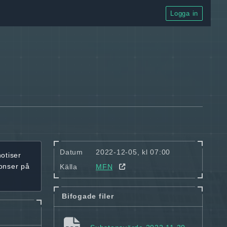
Logga in
Datum
2022-12-05, kl 07:00
notiser
onser på
Källa
MFN
Bifogade filer