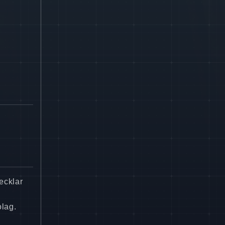
ecklar
olag.