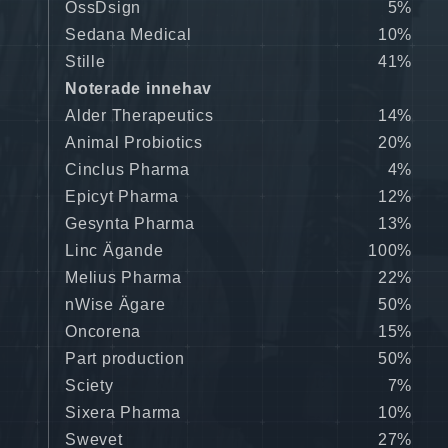
OssDsign
5%
Sedana Medical
10%
Stille
41%
Noterade innehav
Alder Therapeutics
14%
Animal Probiotics
20%
Cinclus Pharma
4%
Epicyt Pharma
12%
Gesynta Pharma
13%
Linc Ägande
100%
Melius Pharma
22%
nWise Ägare
50%
Oncorena
15%
Part production
50%
Sciety
7%
Sixera Pharma
10%
Swevet
27%