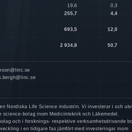
19,6
0,3
255,7
4,4
693,5
12,0
2 934,8
50,7
ieson@linc.se
s.bergh@linc.se
en Nordiska Life Science industrin. Vi investerar i och utv
fe science-bolag inom Medicinteknik och Läkemedel.
 bolag och i forsknings- respektive verksamhetsdrivande b
veckling i en tidigare fas jämfört med investeringar inom