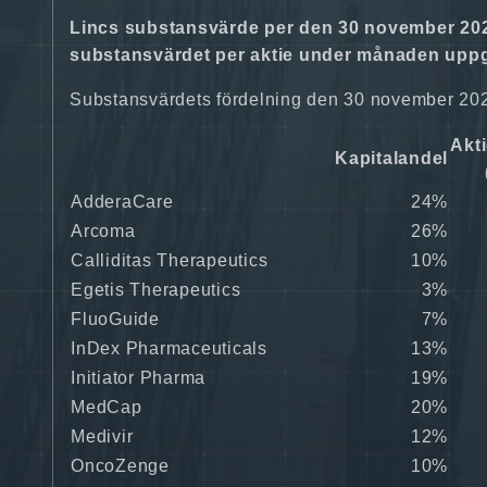
Lincs substansvärde per den 30 november 2022 
substansvärdet per aktie under månaden uppgic
Substansvärdets fördelning den 30 november 20
Akt
Kapitalandel
AdderaCare
24%
Arcoma
26%
Calliditas Therapeutics
10%
Egetis Therapeutics
3%
FluoGuide
7%
InDex Pharmaceuticals
13%
Initiator Pharma
19%
MedCap
20%
Medivir
12%
OncoZenge
10%