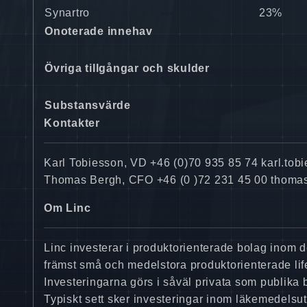
Synartro
23%
Onoterade innehav
Övriga tillgångar och skulder
Substansvärde
Kontakter
Karl Tobiesson, VD +46 (0)70 935 85 74 karl.tob
Thomas Bergh, CFO +46 (0 )72 231 45 00 thoma
Om Linc
Linc investerar i produktorienterade bolag inom d
främst små och medelstora produktorienterade li
Investeringarna görs i såväl privata som publika
Typiskt sett sker investeringar inom läkemedelsut