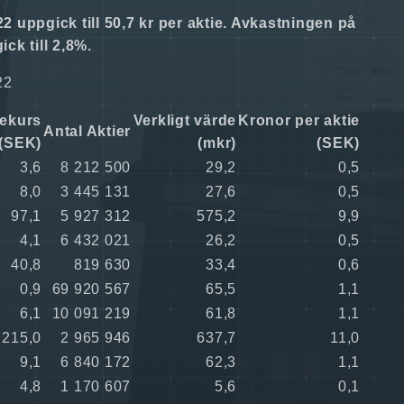
uppgick till 50,7 kr per aktie. Avkastningen på
k till 2,8%.
22
iekurs
Verkligt värde
Kronor per aktie
Antal Aktier
(SEK)
(mkr)
(SEK)
3,6
8 212 500
29,2
0,5
8,0
3 445 131
27,6
0,5
97,1
5 927 312
575,2
9,9
4,1
6 432 021
26,2
0,5
40,8
819 630
33,4
0,6
0,9
69 920 567
65,5
1,1
6,1
10 091 219
61,8
1,1
215,0
2 965 946
637,7
11,0
9,1
6 840 172
62,3
1,1
4,8
1 170 607
5,6
0,1